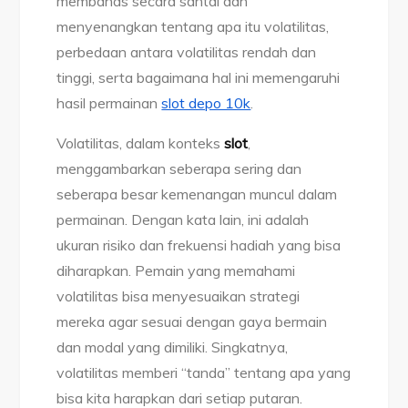
membahas secara santai dan
menyenangkan tentang apa itu volatilitas,
perbedaan antara volatilitas rendah dan
tinggi, serta bagaimana hal ini memengaruhi
hasil permainan
slot depo 10k
.
Volatilitas, dalam konteks
slot
,
menggambarkan seberapa sering dan
seberapa besar kemenangan muncul dalam
permainan. Dengan kata lain, ini adalah
ukuran risiko dan frekuensi hadiah yang bisa
diharapkan. Pemain yang memahami
volatilitas bisa menyesuaikan strategi
mereka agar sesuai dengan gaya bermain
dan modal yang dimiliki. Singkatnya,
volatilitas memberi “tanda” tentang apa yang
bisa kita harapkan dari setiap putaran.