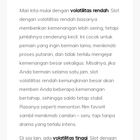
Mari kita mulai dengan
volatilitas rendah
. Slot
dengan volatilitas rendah biasanya
memberikan kemenangan lebih sering, tetapi
jumlahnya cenderung kecil. Ini cocok untuk
pemain yang ingin bermain lama, menikmati
proses putaran, dan tidak terlalu mengejar
kemenangan besar sekaligus. Misalnya, jika
Anda bermain selama satu jam, slot
volatilitas rendah kemungkinan besar akan
memberi Anda beberapa kemenangan
bertahap, sehingga saldo tetap stabil.
Rasanya seperti menonton film favorit
sambil menikmati camilan – seru, tapi tanpa
drama yang terlalu intens.
Di sisi lain, ada
volatilitas tinggi
. Slot dengan