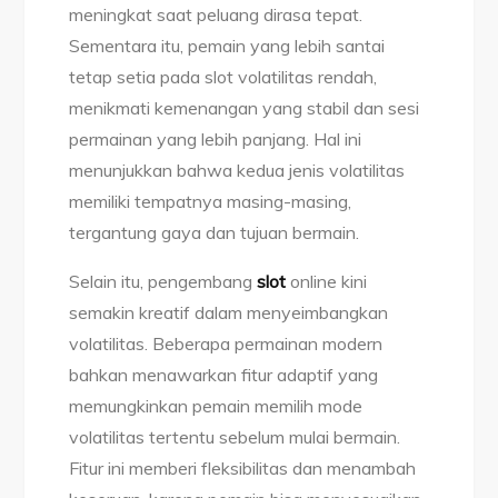
meningkat saat peluang dirasa tepat.
Sementara itu, pemain yang lebih santai
tetap setia pada slot volatilitas rendah,
menikmati kemenangan yang stabil dan sesi
permainan yang lebih panjang. Hal ini
menunjukkan bahwa kedua jenis volatilitas
memiliki tempatnya masing-masing,
tergantung gaya dan tujuan bermain.
Selain itu, pengembang
slot
online kini
semakin kreatif dalam menyeimbangkan
volatilitas. Beberapa permainan modern
bahkan menawarkan fitur adaptif yang
memungkinkan pemain memilih mode
volatilitas tertentu sebelum mulai bermain.
Fitur ini memberi fleksibilitas dan menambah