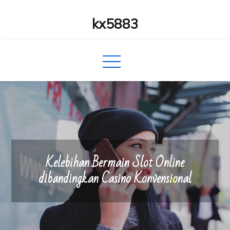
Skip
kx5883
to
content
Kelebihan Bermain Slot Online
dibandingkan Casino Konvensional