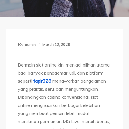
By
admin
March 12, 2026
Bermain slot online kini menjadi pilihan utama
bagi banyak penggemar judi, dan platform
seperti
tapir328
menawarkan pengalaman
yang praktis, seru, dan menguntungkan.
Dibandingkan casino konvensional, slot
online menghadirkan berbagai kelebihan
yang membuat pemain lebih mudah
menikmati permainan MG Live, meraih bonus,