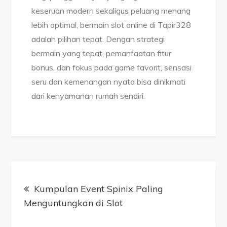
keseruan modern sekaligus peluang menang
lebih optimal, bermain slot online di Tapir328
adalah pilihan tepat. Dengan strategi
bermain yang tepat, pemanfaatan fitur
bonus, dan fokus pada game favorit, sensasi
seru dan kemenangan nyata bisa dinikmati
dari kenyamanan rumah sendiri.
Post
navigation
Kumpulan Event Spinix Paling
Menguntungkan di Slot