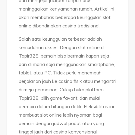
dan mengejar jackpot tanpa harus
meninggalkan kenyamanan rumah. Artikel ini
akan membahas beberapa keunggulan slot
online dibandingkan casino tradisional.
Salah satu keunggulan terbesar adalah
kemudahan akses. Dengan slot online di
Tapir328, pemain bisa bermain kapan saja
dan di mana saja menggunakan smartphone,
tablet, atau PC. Tidak perlu menempuh
perjalanan jauh ke casino fisik atau mengantri
di meja permainan. Cukup buka platform
Tapir328, pilih game favorit, dan mulai
bermain dalam hitungan detik. Fleksibilitas ini
membuat slot online lebih nyaman bagi
pemain dengan jadwal padat atau yang
tinggal jauh dari casino konvensional.