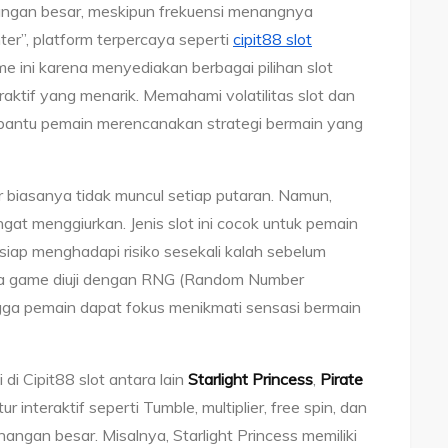
gan besar, meskipun frekuensi menangnya
ter”, platform terpercaya seperti
cipit88 slot
 ini karena menyediakan berbagai pilihan slot
teraktif yang menarik. Memahami volatilitas slot dan
bantu pemain merencanakan strategi bermain yang
sar biasanya tidak muncul setiap putaran. Namun,
gat menggiurkan. Jenis slot ini cocok untuk pemain
ap menghadapi risiko sesekali kalah sebelum
emua game diuji dengan RNG (Random Number
gga pemain dapat fokus menikmati sensasi bermain
 di Cipit88 slot antara lain
Starlight Princess
,
Pirate
ur interaktif seperti Tumble, multiplier, free spin, dan
ngan besar. Misalnya, Starlight Princess memiliki