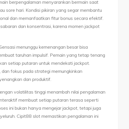
emain berpengalaman menyarankan bermain saat
tau sore hari. Kondisi pikiran yang segar membantu
onal dan memanfaatkan fitur bonus secara efektif.
kesabaran dan konsentrasi, karena momen jackpot
in. Sensasi menunggu kemenangan besar bisa
mbuat taruhan impulsif. Pemain yang tetap tenang
kan setiap putaran untuk mendekati jackpot.
, dan fokus pada strategi memungkinkan
nyenangkan dan produktif.
t dengan volatilitas tinggi menambah nilai pengalaman
 interaktif membuat setiap putaran terasa seperti
es ini bukan hanya mengejar jackpot, tetapi juga
eluruh. Cipit88 slot memastikan pengalaman ini