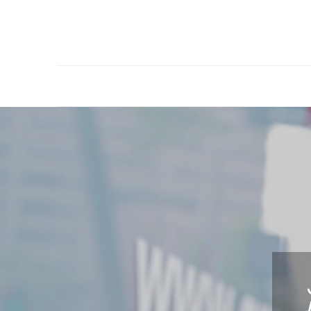
Skip
to
content