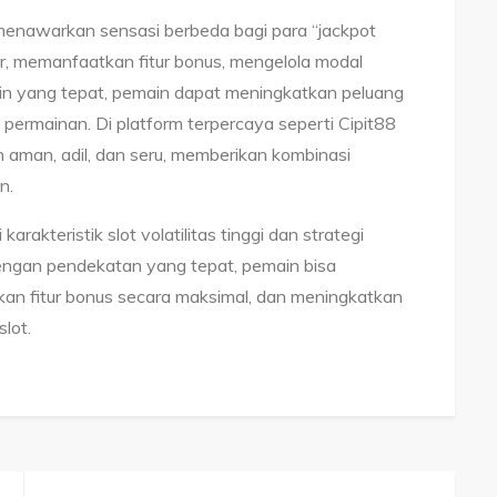
i menawarkan sensasi berbeda bagi para “jackpot
r, memanfaatkan fitur bonus, mengelola modal
ain yang tepat, pemain dapat meningkatkan peluang
permainan. Di platform terpercaya seperti Cipit88
h aman, adil, dan seru, memberikan kombinasi
n.
akteristik slot volatilitas tinggi dan strategi
Dengan pendekatan yang tepat, pemain bisa
n fitur bonus secara maksimal, dan meningkatkan
lot.