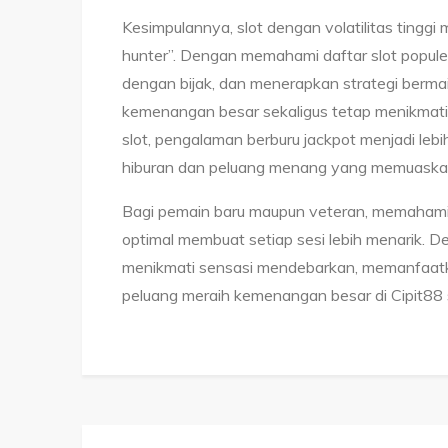
Kesimpulannya, slot dengan volatilitas tingg
hunter”. Dengan memahami daftar slot popule
dengan bijak, dan menerapkan strategi berm
kemenangan besar sekaligus tetap menikmati 
slot, pengalaman berburu jackpot menjadi lebi
hiburan dan peluang menang yang memuaska
Bagi pemain baru maupun veteran, memahami kar
optimal membuat setiap sesi lebih menarik. 
menikmati sensasi mendebarkan, memanfaatka
peluang meraih kemenangan besar di Cipit88 s