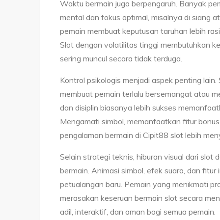
Waktu bermain juga berpengaruh. Banyak p
mental dan fokus optimal, misalnya di siang a
pemain membuat keputusan taruhan lebih rasi
Slot dengan volatilitas tinggi membutuhkan 
sering muncul secara tidak terduga.
Kontrol psikologis menjadi aspek penting la
membuat pemain terlalu bersemangat atau me
dan disiplin biasanya lebih sukses memanfaat
Mengamati simbol, memanfaatkan fitur bonus
pengalaman bermain di Cipit88 slot lebih me
Selain strategi teknis, hiburan visual dari slo
bermain. Animasi simbol, efek suara, dan fitur
petualangan baru. Pemain yang menikmati pros
merasakan keseruan bermain slot secara meny
adil, interaktif, dan aman bagi semua pemain.