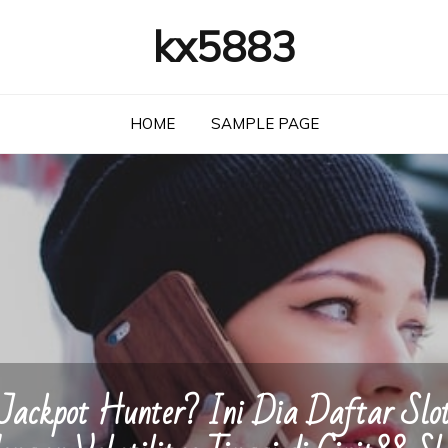
kx5883
HOME
SAMPLE PAGE
Jackpot Hunter? Ini Dia Daftar Slo