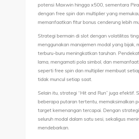
potensi Maxwin hingga x500, sementara Pirat
dengan free spin dan multiplier yang memuka
memanfaatkan fitur bonus cenderung lebih mu
Strategi bermain di slot dengan volatilitas ti
menggunakan manajemen modal yang bijak, me
terburu-buru meningkatkan taruhan. Pendekat
lama, mengamati pola simbol, dan memanfaatka
seperti free spin dan multiplier membuat set
tidak muncul setiap saat.
Selain itu, strategi “Hit and Run” juga efektif
beberapa putaran tertentu, memaksimalkan pel
target kemenangan tercapai. Dengan strategi 
seluruh modal dalam satu sesi, sekaligus me
mendebarkan.