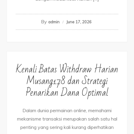
By
admin
June 17, 2026
Kenali Batas Withdraw Harian
Musang178 dan Strategi
Penarikan Dana Optimal
Dalam dunia permainan online, memahami
mekanisme transaksi merupakan salah satu hal
penting yang sering kali kurang diperhatikan