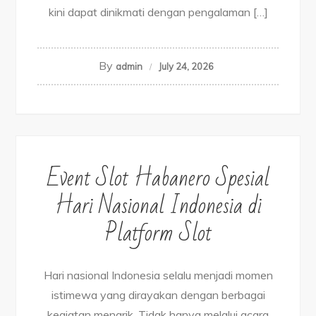
kini dapat dinikmati dengan pengalaman […]
By
admin
July 24, 2026
Event Slot Habanero Spesial
Hari Nasional Indonesia di
Platform Slot
Hari nasional Indonesia selalu menjadi momen
istimewa yang dirayakan dengan berbagai
kegiatan menarik. Tidak hanya melalui acara