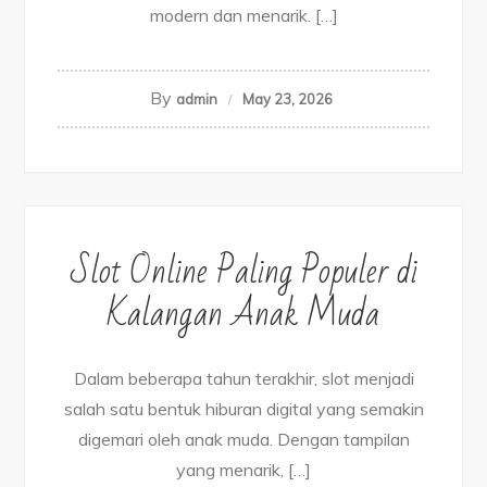
modern dan menarik. […]
By
admin
May 23, 2026
Slot Online Paling Populer di
Kalangan Anak Muda
Dalam beberapa tahun terakhir, slot menjadi
salah satu bentuk hiburan digital yang semakin
digemari oleh anak muda. Dengan tampilan
yang menarik, […]