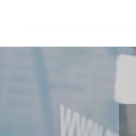
Skip
to
content