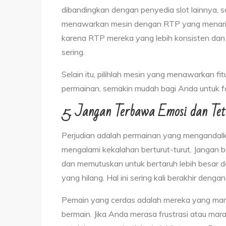
dibandingkan dengan penyedia slot lainnya, s
menawarkan mesin dengan RTP yang menarik,
karena RTP mereka yang lebih konsisten da
sering.
Selain itu, pilihlah mesin yang menawarkan fi
permainan, semakin mudah bagi Anda untuk f
5. Jangan Terbawa Emosi dan Tet
Perjudian adalah permainan yang mengandalk
mengalami kekalahan berturut-turut. Jangan
dan memutuskan untuk bertaruh lebih besar 
yang hilang. Hal ini sering kali berakhir denga
Pemain yang cerdas adalah mereka yang m
bermain. Jika Anda merasa frustrasi atau mara