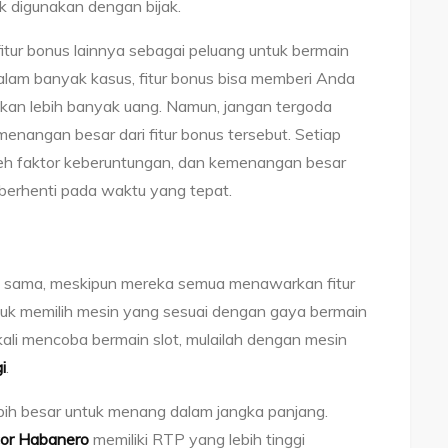
idak digunakan dengan bijak.
itur bonus lainnya sebagai peluang untuk bermain
lam banyak kasus, fitur bonus bisa memberi Anda
an lebih banyak uang. Namun, jangan tergoda
enangan besar dari fitur bonus tersebut. Setiap
leh faktor keberuntungan, dan kemenangan besar
k berhenti pada waktu yang tepat.
ng sama, meskipun mereka semua menawarkan fitur
untuk memilih mesin yang sesuai dengan gaya bermain
ali mencoba bermain slot, mulailah dengan mesin
i
.
ih besar untuk menang dalam jangka panjang.
cor Habanero
memiliki RTP yang lebih tinggi