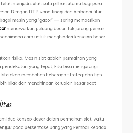
elah menjadi salah satu pilihan utama bagi para
sar. Dengan RTP yang tinggi dan berbagai fitur
 sebagai mesin yang “gacor” — sering memberikan
cor
menawarkan peluang besar, tak jarang pemain
 bagaimana cara untuk menghindari kerugian besar
atkan risiko. Mesin slot adalah permainan yang
pendekatan yang tepat, kita bisa mengurangi
i, kita akan membahas beberapa strategi dan tips
h bijak dan menghindari kerugian besar saat
itas
mi dua konsep dasar dalam permainan slot, yaitu
rujuk pada persentase uang yang kembali kepada