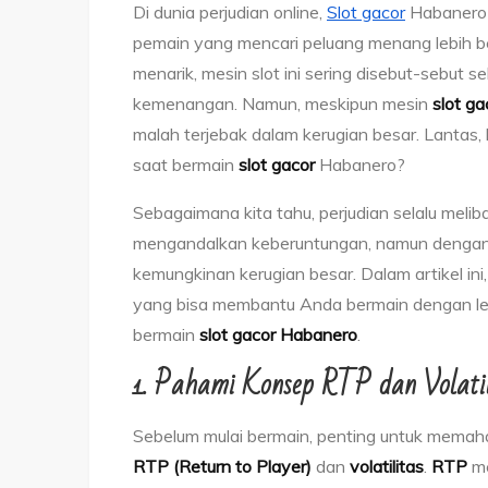
Di dunia perjudian online,
Slot gacor
Habanero t
pemain yang mencari peluang menang lebih be
menarik, mesin slot ini sering disebut-sebut
kemenangan. Namun, meskipun mesin
slot ga
malah terjebak dalam kerugian besar. Lantas,
saat bermain
slot gacor
Habanero?
Sebagaimana kita tahu, perjudian selalu melib
mengandalkan keberuntungan, namun dengan 
kemungkinan kerugian besar. Dalam artikel in
yang bisa membantu Anda bermain dengan lebi
bermain
slot gacor Habanero
.
1. Pahami Konsep RTP dan Volatil
Sebelum mulai bermain, penting untuk memaha
RTP (Return to Player)
dan
volatilitas
.
RTP
me