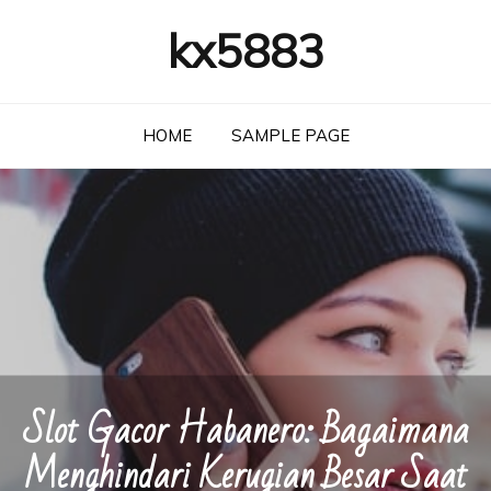
kx5883
HOME
SAMPLE PAGE
Slot Gacor Habanero: Bagaimana
Menghindari Kerugian Besar Saat