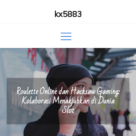
Skip
kx5883
to
content
Roulette Online dan Hacksaw Gaming:
Kolaborasi Menakjubkan di Dunia
Slot