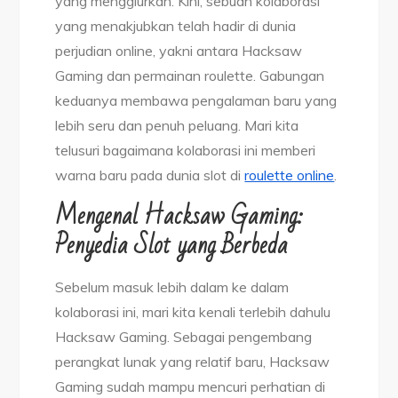
yang menggiurkan. Kini, sebuah kolaborasi
yang menakjubkan telah hadir di dunia
perjudian online, yakni antara Hacksaw
Gaming dan permainan roulette. Gabungan
keduanya membawa pengalaman baru yang
lebih seru dan penuh peluang. Mari kita
telusuri bagaimana kolaborasi ini memberi
warna baru pada dunia slot di
roulette online
.
Mengenal Hacksaw Gaming:
Penyedia Slot yang Berbeda
Sebelum masuk lebih dalam ke dalam
kolaborasi ini, mari kita kenali terlebih dahulu
Hacksaw Gaming. Sebagai pengembang
perangkat lunak yang relatif baru, Hacksaw
Gaming sudah mampu mencuri perhatian di