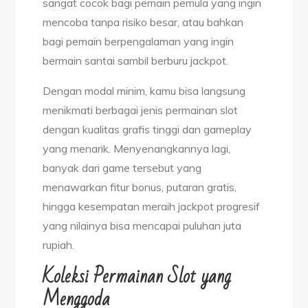
sangat cocok bagi pemain pemula yang ingin
mencoba tanpa risiko besar, atau bahkan
bagi pemain berpengalaman yang ingin
bermain santai sambil berburu jackpot.
Dengan modal minim, kamu bisa langsung
menikmati berbagai jenis permainan slot
dengan kualitas grafis tinggi dan gameplay
yang menarik. Menyenangkannya lagi,
banyak dari game tersebut yang
menawarkan fitur bonus, putaran gratis,
hingga kesempatan meraih jackpot progresif
yang nilainya bisa mencapai puluhan juta
rupiah.
Koleksi Permainan Slot yang
Menggoda