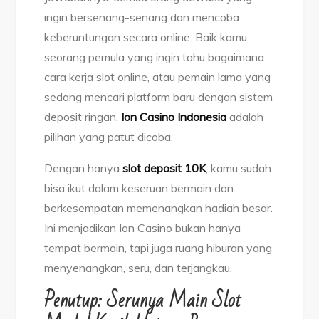
ingin bersenang-senang dan mencoba
keberuntungan secara online. Baik kamu
seorang pemula yang ingin tahu bagaimana
cara kerja slot online, atau pemain lama yang
sedang mencari platform baru dengan sistem
deposit ringan,
Ion Casino Indonesia
adalah
pilihan yang patut dicoba.
Dengan hanya
slot deposit 10K
, kamu sudah
bisa ikut dalam keseruan bermain dan
berkesempatan memenangkan hadiah besar.
Ini menjadikan Ion Casino bukan hanya
tempat bermain, tapi juga ruang hiburan yang
menyenangkan, seru, dan terjangkau.
Penutup: Serunya Main Slot