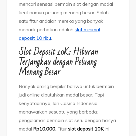
mencari sensasi bermain slot dengan modal
kecil namun peluang menang besar. Salah
satu fitur andalan mereka yang banyak
menarik perhatian adalah
slot minimal
deposit 10 ribu
.
Slot Deposit 10K: Hiburan
Terjangkau dengan Peluang
Menang Besar
Banyak orang berpikir bahwa untuk bermain
judi online dibutuhkan modal besar. Tapi
kenyataannya, Ion Casino Indonesia
menawarkan sesuatu yang berbeda:
pengalaman bermain slot seru dengan hanya
modal
Rp10.000
. Fitur
slot deposit 10K
ini