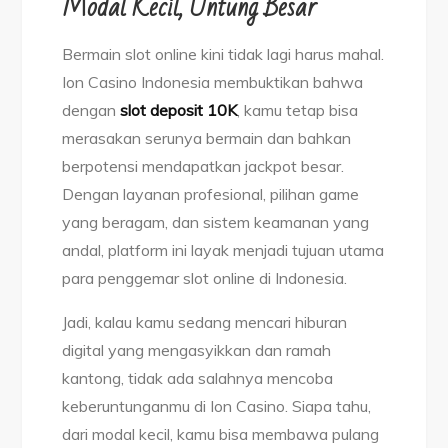
Modal Kecil, Untung Besar
Bermain slot online kini tidak lagi harus mahal.
Ion Casino Indonesia membuktikan bahwa
dengan
slot deposit 10K
, kamu tetap bisa
merasakan serunya bermain dan bahkan
berpotensi mendapatkan jackpot besar.
Dengan layanan profesional, pilihan game
yang beragam, dan sistem keamanan yang
andal, platform ini layak menjadi tujuan utama
para penggemar slot online di Indonesia.
Jadi, kalau kamu sedang mencari hiburan
digital yang mengasyikkan dan ramah
kantong, tidak ada salahnya mencoba
keberuntunganmu di Ion Casino. Siapa tahu,
dari modal kecil, kamu bisa membawa pulang