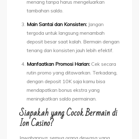
menang tanpa harus mengeluarkan
tambahan saldo.
Main Santai dan Konsisten:
Jangan
tergoda untuk langsung menambah
deposit besar saat kalah. Bermain dengan
tenang dan konsisten jauh lebih efektif.
Manfaatkan Promosi Harian:
Cek secara
rutin promo yang ditawarkan. Terkadang,
dengan deposit 10K saja kamu bisa
mendapatkan bonus ekstra yang
meningkatkan saldo permainan.
Siapakah yang Cocok Bermain di
Ion Casino?
Jawabannya: semua orang dewasa yang