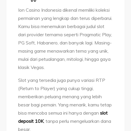
Ion Casino Indonesia dikenal memiliki koleksi
permainan yang lengkap dan terus diperbarui.
Kamu bisa menemukan berbagai judul slot
dari provider ternama seperti Pragmatic Play,
PG Soft, Habanero, dan banyak lagi. Masing-
masing game menawarkan tema yang unik,
mulai dari petualangan, mitologi, hingga gaya
klasik Vegas.
Slot yang tersedia juga punya variasi RTP
(Return to Player) yang cukup tinggi,
memberikan peluang menang yang lebih
besar bagi pemain. Yang menarik, kamu tetap
bisa mencoba semua ini hanya dengan
slot
deposit 10K
, tanpa perlu mengeluarkan dana
besar.