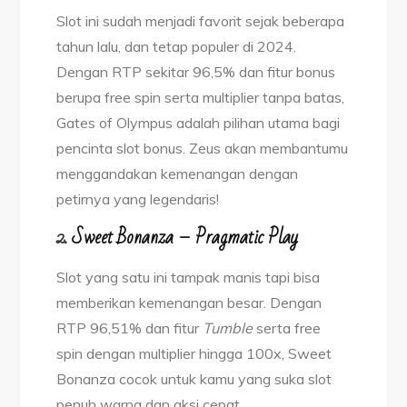
Slot ini sudah menjadi favorit sejak beberapa
tahun lalu, dan tetap populer di 2024.
Dengan RTP sekitar 96,5% dan fitur bonus
berupa free spin serta multiplier tanpa batas,
Gates of Olympus adalah pilihan utama bagi
pencinta slot bonus. Zeus akan membantumu
menggandakan kemenangan dengan
petirnya yang legendaris!
2.
Sweet Bonanza – Pragmatic Play
Slot yang satu ini tampak manis tapi bisa
memberikan kemenangan besar. Dengan
RTP 96,51% dan fitur
Tumble
serta free
spin dengan multiplier hingga 100x, Sweet
Bonanza cocok untuk kamu yang suka slot
penuh warna dan aksi cepat.