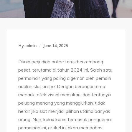
By
admin
June 14, 2025
Dunia perjudian online terus berkembang
pesat, terutama di tahun 2024 ini. Salah satu
permainan yang paling digemari oleh pemain
adalah slot online. Dengan berbagai tema
menarik, efek visual memukau, dan tentunya
peluang menang yang menggiurkan, tidak
heran jika slot menjadi pilihan utama banyak
orang. Nah, kalau kamu termasuk penggemar
permainan ini, artikel ini akan membahas