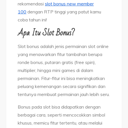
rekomendasi
slot bonus new member
100
dengan RTP tinggi yang patut kamu
coba tahun ini!
Apa Itu Slot Bonus?
Slot bonus adalah jenis permainan slot online
yang menawarkan fitur tambahan berupa
ronde bonus, putaran gratis (free spin),
multiplier, hingga mini games di dalam
permainan. Fitur-fitur ini bisa meningkatkan
peluang kemenangan secara signifikan dan
tentunya membuat permainan jauh lebih seru.
Bonus pada slot bisa didapatkan dengan
berbagai cara, seperti mencocokkan simbol
khusus, memicu fitur tertentu, atau melalui