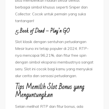
bisa memberikan hadiah besar berkat
berbagai simbol khusus seperti Sniper dan
Collector. Cocok untuk pemain yang suka
tantangan!
5.
Book of Dead – Play’n GO
Slot klasik dengan sentuhan petualangan
Mesir kuno ini tetap populer di 2024. RTP-
nya mencapai 96,21%, dan fitur free spin
dengan simbol ekspansi membuatnya sangat
seru. Slot ini cocok bagi kamu yang menyukai
alur cerita dan sensasi petualangan.
Tips Memilih Slot Bonus yang
Menguntungkan
Selain melihat RTP dan fitur bonus, ada