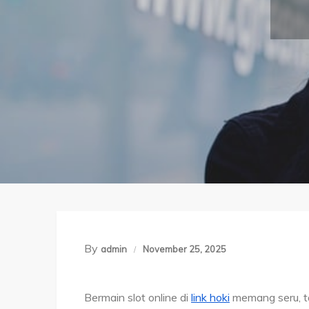
By
admin
November 25, 2025
Bermain slot online di
link hoki
memang seru, t