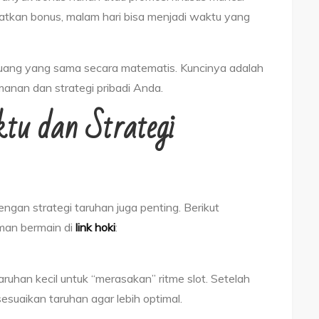
aatkan bonus, malam hari bisa menjadi waktu yang
luang yang sama secara matematis. Kuncinya adalah
nan dan strategi pribadi Anda.
u dan Strategi
ngan strategi taruhan juga penting. Berikut
man bermain di
link hoki
:
uhan kecil untuk “merasakan” ritme slot. Setelah
esuaikan taruhan agar lebih optimal.