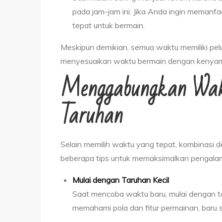
pada jam-jam ini. Jika Anda ingin memanf
tepat untuk bermain.
Meskipun demikian, semua waktu memiliki pe
menyesuaikan waktu bermain dengan kenyama
Menggabungkan Wakt
Taruhan
Selain memilih waktu yang tepat, kombinasi de
beberapa tips untuk memaksimalkan pengala
Mulai dengan Taruhan Kecil
Saat mencoba waktu baru, mulai dengan tar
memahami pola dan fitur permainan, baru s