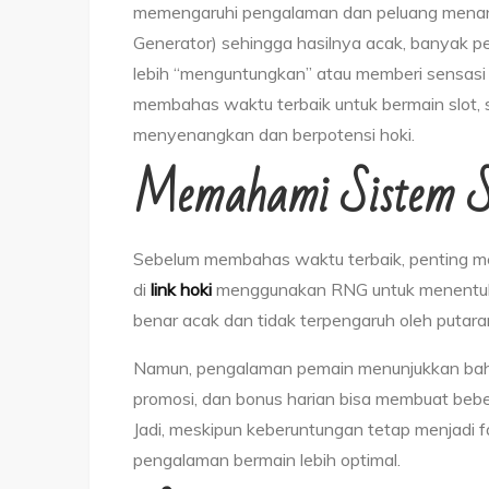
memengaruhi pengalaman dan peluang menan
Generator) sehingga hasilnya acak, banyak
lebih “menguntungkan” atau memberi sensasi be
membahas waktu terbaik untuk bermain slot, str
menyenangkan dan berpotensi hoki.
Memahami Sistem Sl
Sebelum membahas waktu terbaik, penting me
di
link hoki
menggunakan RNG untuk menentukan 
benar acak dan tidak terpengaruh oleh putar
Namun, pengalaman pemain menunjukkan bahwa 
promosi, dan bonus harian bisa membuat beb
Jadi, meskipun keberuntungan tetap menjadi f
pengalaman bermain lebih optimal.