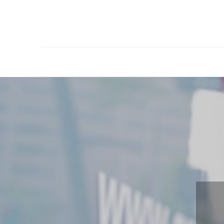
Skip
to
content