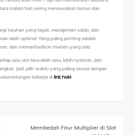
mentara malam hari sering menawarkan bonus dan
gi taruhan yang tepat, manajemen saldo, dan
in lebih optimal. Yang paling penting adalah
taran, dan memanfaatkan momen yang ada.
ap sesi slot bisa lebih seru, lebih nyaman, dan
ngkat. Jadi, pilih waktu yang paling sesuai dengan
keberuntungan bekerja di
link hoki
!
Membedah Fitur Multiplier di Slot