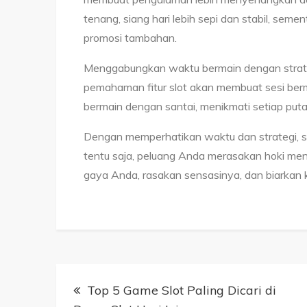
tenang, siang hari lebih sepi dan stabil, se
promosi tambahan.
Menggabungkan waktu bermain dengan strate
pemahaman fitur slot akan membuat sesi berma
bermain dengan santai, menikmati setiap pu
Dengan memperhatikan waktu dan strategi, seti
tentu saja, peluang Anda merasakan hoki meni
gaya Anda, rasakan sensasinya, dan biarkan 
Post
Top 5 Game Slot Paling Dicari di