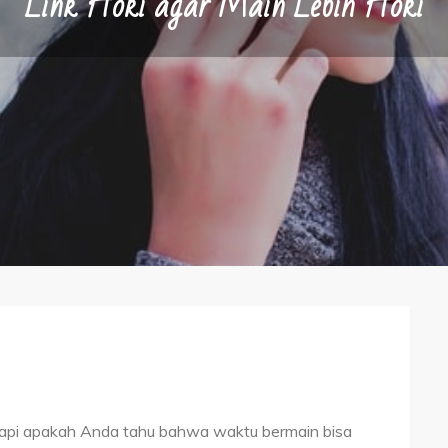
Link Hoki agar Main Lebih Hoki
api apakah Anda tahu bahwa waktu bermain bisa