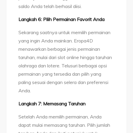
saldo Anda telah berhasil diisi.
Langkah 6: Pilih Permainan Favorit Anda
Sekarang saatnya untuk memilih permainan
yang ingin Anda mainkan. Eropa4D
menawarkan berbagai jenis permainan
taruhan, mulai dari slot online hingga taruhan
olahraga dan lotere. Telusuri berbagai opsi
permainan yang tersedia dan pilih yang
paling sesuai dengan selera dan preferensi
Anda.
Langkah 7: Memasang Taruhan
Setelah Anda memilih permainan, Anda
dapat mulai memasang taruhan. Pilih jumlah