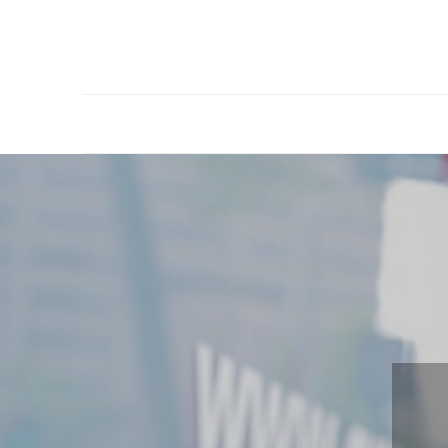
Skip
to
content