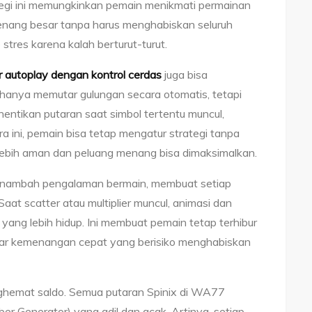
ategi ini memungkinkan pemain menikmati permainan
enang besar tanpa harus menghabiskan seluruh
o stres karena kalah berturut-turut.
 autoplay dengan kontrol cerdas
juga bisa
anya memutar gulungan secara otomatis, tetapi
tikan putaran saat simbol tertentu muncul,
ra ini, pemain bisa tetap mengatur strategi tanpa
lebih aman dan peluang menang bisa dimaksimalkan.
menambah pengalaman bermain, membuat setiap
aat scatter atau multiplier muncul, animasi dan
ang lebih hidup. Ini membuat pemain tetap terhibur
jar kemenangan cepat yang berisiko menghabiskan
ghemat saldo. Semua putaran Spinix di WA77
 Generator) yang adil dan acak. Artinya, setiap