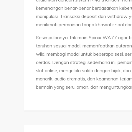
kemenangan benar-benar berdasarkan keber
manipulasi. Transaksi deposit dan withdraw
menikmati permainan tanpa khawatir soal da
Kesimpulannya, trik main Spinix WA77 agar ti
taruhan sesuai modal, memanfaatkan putaran g
wild, membagi modal untuk beberapa sesi, se
cerdas. Dengan strategi sederhana ini, pemai
slot online, mengelola saldo dengan bijak, 
menarik, audio dramatis, dan keamanan terj
bermain yang seru, aman, dan menguntungka