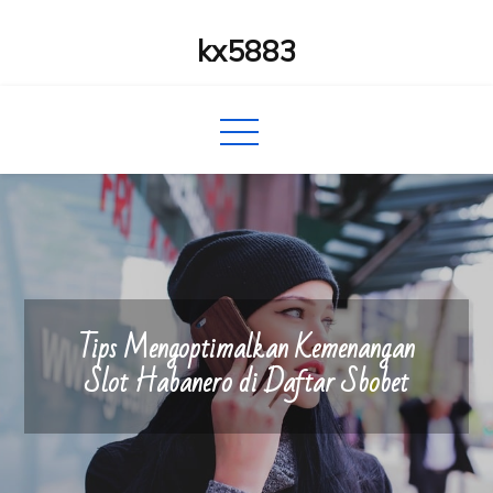
Skip
kx5883
to
content
Tips Mengoptimalkan Kemenangan
Slot Habanero di Daftar Sbobet