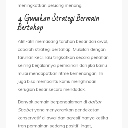
meningkatkan peluang menang.
4. Gunakan Strategi Bermain
Bertahap
Alih-alih memasang taruhan besar dari awal,
cobalah strategi bertahap. Mulailah dengan
taruhan kecil, lalu tingkatkan secara perlahan
seiring berjalannya permainan dan jika kamu
mulai mendapatkan ritme kemenangan. Ini
juga bisa membantu kamu menghindari
kerugian besar secara mendadak.
Banyak pemain berpengalaman di
daftar
Sbobet
yang menyarankan pendekatan
konservatif di awal dan agresif hanya ketika
tren permainan sedang positif. Ingat,