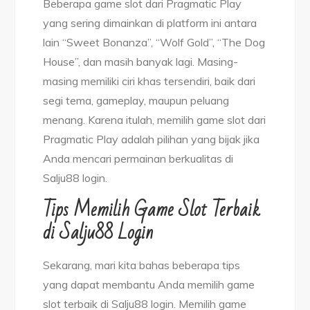
Beberapa game slot dari Pragmatic Play
yang sering dimainkan di platform ini antara
lain “Sweet Bonanza”, “Wolf Gold”, “The Dog
House”, dan masih banyak lagi. Masing-
masing memiliki ciri khas tersendiri, baik dari
segi tema, gameplay, maupun peluang
menang. Karena itulah, memilih game slot dari
Pragmatic Play adalah pilihan yang bijak jika
Anda mencari permainan berkualitas di
Salju88 login.
Tips Memilih Game Slot Terbaik
di Salju88 Login
Sekarang, mari kita bahas beberapa tips
yang dapat membantu Anda memilih game
slot terbaik di Salju88 login. Memilih game