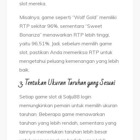
slot mereka.
Misalnya, game seperti “Wolf Gold” memiliki
RTP sekitar 96%, sementara “Sweet
Bonanza” menawarkan RTP lebih tinggi,
yaitu 96,51%. Jadi, sebelum memilih game
slot, pastikan Anda memeriksa RTP untuk
mengetahui peluang kemenangan yang lebih
baik.
3. Tentukan Ukuran Taruhan yang Sesuai
Setiap game slot di Salju88 login
memungkinkan pemain untuk memilih ukuran
taruhan. Beberapa game menawarkan
taruhan yang lebih rendah, sementara yang
lainnya memerlukan taruhan lebih besar