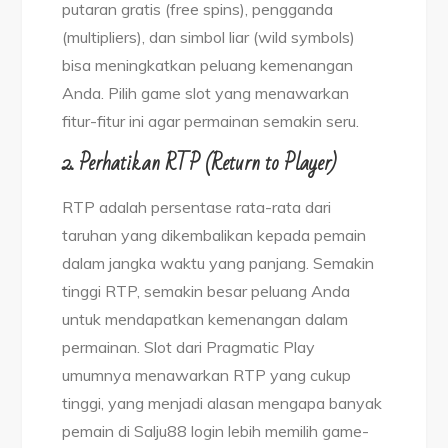
putaran gratis (free spins), pengganda
(multipliers), dan simbol liar (wild symbols)
bisa meningkatkan peluang kemenangan
Anda. Pilih game slot yang menawarkan
fitur-fitur ini agar permainan semakin seru.
2. Perhatikan RTP (Return to Player)
RTP adalah persentase rata-rata dari
taruhan yang dikembalikan kepada pemain
dalam jangka waktu yang panjang. Semakin
tinggi RTP, semakin besar peluang Anda
untuk mendapatkan kemenangan dalam
permainan. Slot dari Pragmatic Play
umumnya menawarkan RTP yang cukup
tinggi, yang menjadi alasan mengapa banyak
pemain di Salju88 login lebih memilih game-