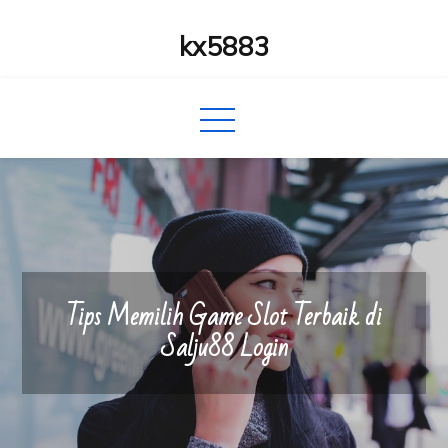
Skip
kx5883
to
content
Tips Memilih Game Slot Terbaik di
Salju88 Login