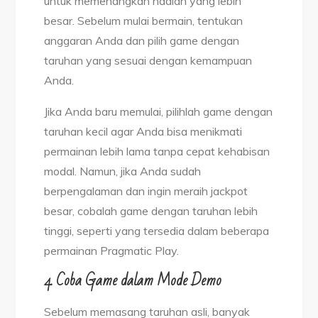
untuk memenangkan hadiah yang lebih
besar. Sebelum mulai bermain, tentukan
anggaran Anda dan pilih game dengan
taruhan yang sesuai dengan kemampuan
Anda.
Jika Anda baru memulai, pilihlah game dengan
taruhan kecil agar Anda bisa menikmati
permainan lebih lama tanpa cepat kehabisan
modal. Namun, jika Anda sudah
berpengalaman dan ingin meraih jackpot
besar, cobalah game dengan taruhan lebih
tinggi, seperti yang tersedia dalam beberapa
permainan Pragmatic Play.
4. Coba Game dalam Mode Demo
Sebelum memasang taruhan asli, banyak