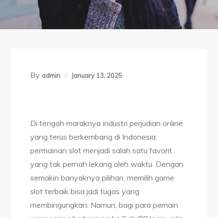
By
admin
January 13, 2025
Di tengah maraknya industri perjudian online
yang terus berkembang di Indonesia,
permainan slot menjadi salah satu favorit
yang tak pernah lekang oleh waktu. Dengan
semakin banyaknya pilihan, memilih game
slot terbaik bisa jadi tugas yang
membingungkan. Namun, bagi para pemain