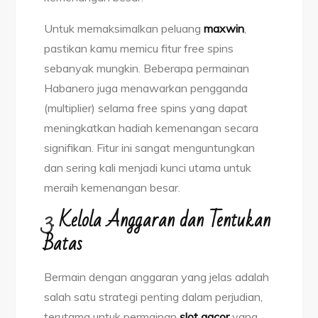
Untuk memaksimalkan peluang
maxwin
,
pastikan kamu memicu fitur free spins
sebanyak mungkin. Beberapa permainan
Habanero juga menawarkan pengganda
(multiplier) selama free spins yang dapat
meningkatkan hadiah kemenangan secara
signifikan. Fitur ini sangat menguntungkan
dan sering kali menjadi kunci utama untuk
meraih kemenangan besar.
3.
Kelola Anggaran dan Tentukan
Batas
Bermain dengan anggaran yang jelas adalah
salah satu strategi penting dalam perjudian,
terutama untuk permainan
slot gacor
yang