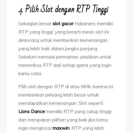
4.
Pilih Slot dengan RTP Tinggi
Sebagian besar
slot gacor
Habanero memiliki
RTP yang tinggi, yang berarti mesin slot ini
dirancang untuk memberikan kemenangan
yang lebih baik dalam jangka panjang.
Sebelum memulai permainan, pastikan untuk
memeriksa RTP dari setiap game yang ingin
kamu coba.
Pilih slot dengan RTP di atas 96%, karena ini
memberikan peluang lebih besar untuk
mendapatkan kemenangan. Slot seperti
Lions Dance
memiliki RTP yang cukup tinggi
dan merupakan pilihan yang baik jika kamu
ingin mengincar
maxwin
. RTP yang lebih