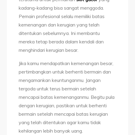
kadang-kadang bisa sangat menggoda.
Pemain profesional selalu memiliki batas
kemenangan dan kerugian yang telah
ditentukan sebelumnya. Ini membantu
mereka tetap berada dalam kendali dan
menghindari kerugian besar.
Jika kamu mendapatkan kemenangan besar,
pertimbangkan untuk berhenti bermain dan
mengamankan keuntunganmu. Jangan
tergoda untuk terus bermain setelah
mencapai batas kemenanganmu. Begitu pula
dengan kerugian, pastikan untuk berhenti
bermain setelah mencapai batas kerugian
yang telah ditentukan agar kamu tidak
kehilangan lebih banyak uang.