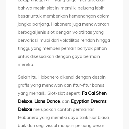
bahwa mesin slot ini memiliki peluang lebih
besar untuk memberikan kemenangan dalam
jangka panjang. Habanero juga menawarkan
berbagai jenis slot dengan volatilitas yang
bervariasi, mulai dari volatilitas rendah hingga
tinggi, yang memberi pemain banyak pilihan
untuk disesuaikan dengan gaya bermain
mereka.
Selain itu, Habanero dikenal dengan desain
grafis yang menawan dan fitur-fitur bonus
yang menarik. Slot-slot seperti
Fa Cai Shen
Deluxe
,
Lions Dance
, dan
Egyptian Dreams
Deluxe
merupakan contoh permainan
Habanero yang memiliki daya tarik luar biasa,
baik dari segi visual maupun peluang besar