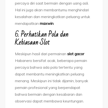
percaya diri saat bermain dengan uang asli.
Hal ini juga akan membantumu menghindari
kesalahan dan meningkatkan peluang untuk
mendapatkan
maxwin
.
6.
Perhatikan Pola dan
Kebiasaan Slot
Meskipun hasil dari permainan
slot gacor
Habanero bersifat acak, beberapa pemain
percaya bahwa ada pola tertentu yang
dapat membantu meningkatkan peluang
menang. Meskipun ini tidak dijamin, banyak
pemain profesional yang berpendapat
bahwa bermain dengan kesabaran dan
observasi dapat membawa keuntungan.