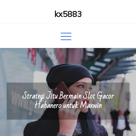
Skip
kx5883
to
content
Strategi Jitu Bermain Slot Gacor
Habanero untuk Maxwin