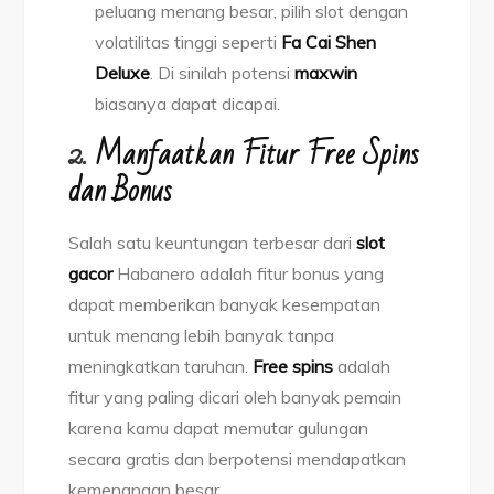
peluang menang besar, pilih slot dengan
volatilitas tinggi seperti
Fa Cai Shen
Deluxe
. Di sinilah potensi
maxwin
biasanya dapat dicapai.
2.
Manfaatkan Fitur Free Spins
dan Bonus
Salah satu keuntungan terbesar dari
slot
gacor
Habanero adalah fitur bonus yang
dapat memberikan banyak kesempatan
untuk menang lebih banyak tanpa
meningkatkan taruhan.
Free spins
adalah
fitur yang paling dicari oleh banyak pemain
karena kamu dapat memutar gulungan
secara gratis dan berpotensi mendapatkan
kemenangan besar.