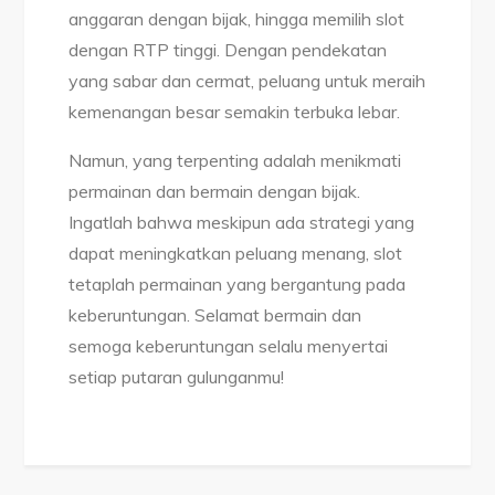
anggaran dengan bijak, hingga memilih slot
dengan RTP tinggi. Dengan pendekatan
yang sabar dan cermat, peluang untuk meraih
kemenangan besar semakin terbuka lebar.
Namun, yang terpenting adalah menikmati
permainan dan bermain dengan bijak.
Ingatlah bahwa meskipun ada strategi yang
dapat meningkatkan peluang menang, slot
tetaplah permainan yang bergantung pada
keberuntungan. Selamat bermain dan
semoga keberuntungan selalu menyertai
setiap putaran gulunganmu!