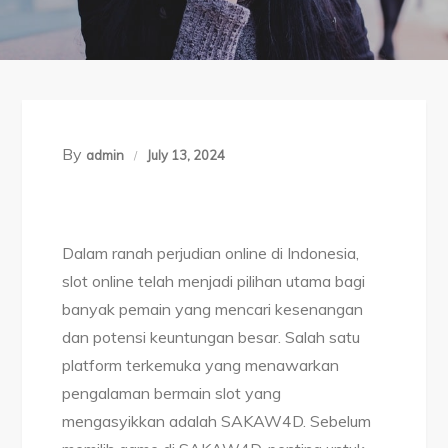
By
admin
July 13, 2024
Dalam ranah perjudian online di Indonesia,
slot online telah menjadi pilihan utama bagi
banyak pemain yang mencari kesenangan
dan potensi keuntungan besar. Salah satu
platform terkemuka yang menawarkan
pengalaman bermain slot yang
mengasyikkan adalah SAKAW4D. Sebelum