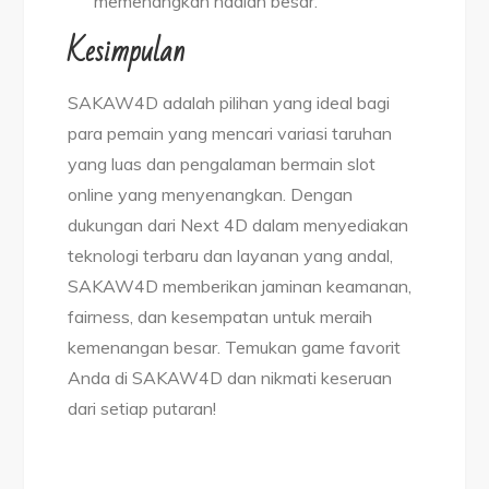
memenangkan hadiah besar.
Kesimpulan
SAKAW4D adalah pilihan yang ideal bagi
para pemain yang mencari variasi taruhan
yang luas dan pengalaman bermain slot
online yang menyenangkan. Dengan
dukungan dari Next 4D dalam menyediakan
teknologi terbaru dan layanan yang andal,
SAKAW4D memberikan jaminan keamanan,
fairness, dan kesempatan untuk meraih
kemenangan besar. Temukan game favorit
Anda di SAKAW4D dan nikmati keseruan
dari setiap putaran!