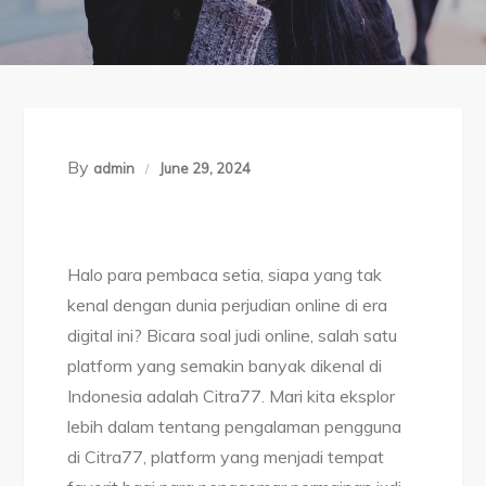
By
admin
June 29, 2024
Halo para pembaca setia, siapa yang tak
kenal dengan dunia perjudian online di era
digital ini? Bicara soal judi online, salah satu
platform yang semakin banyak dikenal di
Indonesia adalah Citra77. Mari kita eksplor
lebih dalam tentang pengalaman pengguna
di Citra77, platform yang menjadi tempat