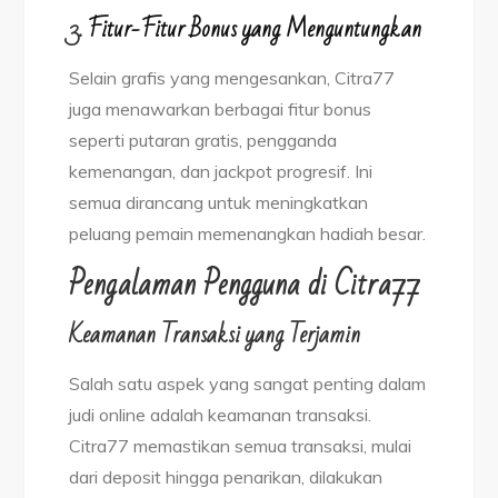
3.
Fitur-Fitur Bonus yang Menguntungkan
Selain grafis yang mengesankan, Citra77
juga menawarkan berbagai fitur bonus
seperti putaran gratis, pengganda
kemenangan, dan jackpot progresif. Ini
semua dirancang untuk meningkatkan
peluang pemain memenangkan hadiah besar.
Pengalaman Pengguna di Citra77
Keamanan Transaksi yang Terjamin
Salah satu aspek yang sangat penting dalam
judi online adalah keamanan transaksi.
Citra77 memastikan semua transaksi, mulai
dari deposit hingga penarikan, dilakukan