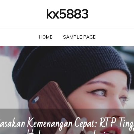
kx5883
HOME
SAMPLE PAGE
asakan Kemenangan Cepat: RTP Ting