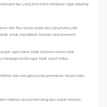
beberapa tips yang bisa kamu terapkan agar peluang
isme dan fitur bonus pada slot yang kamu pilih.
baik untuk menaikkan taruhan atau berhenti.
nangan agar kamu tidak terbawa emosi saat
u menjaga modal agar tidak cepat habis.
latihan dan mengenal pola permainan tanpa risiko
u dan naikkan secara bertahap jika sudah merasa