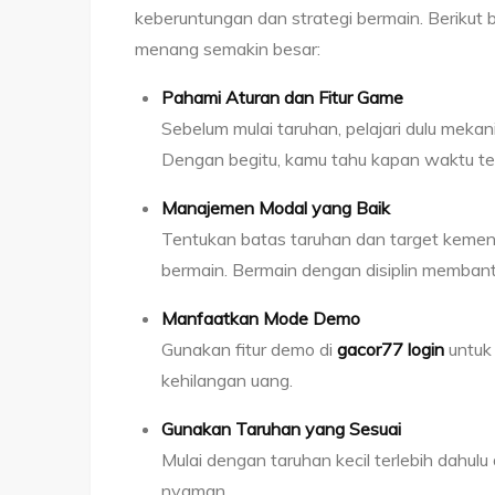
keberuntungan dan strategi bermain. Berikut 
menang semakin besar:
Pahami Aturan dan Fitur Game
Sebelum mulai taruhan, pelajari dulu mekan
Dengan begitu, kamu tahu kapan waktu ter
Manajemen Modal yang Baik
Tentukan batas taruhan dan target keme
bermain. Bermain dengan disiplin membant
Manfaatkan Mode Demo
Gunakan fitur demo di
gacor77 login
untuk 
kehilangan uang.
Gunakan Taruhan yang Sesuai
Mulai dengan taruhan kecil terlebih dahul
nyaman.