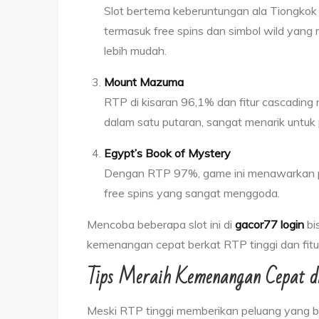
Slot bertema keberuntungan ala Tiongkok i
termasuk free spins dan simbol wild ya
lebih mudah.
Mount Mazuma
RTP di kisaran 96,1% dan fitur cascadin
dalam satu putaran, sangat menarik untuk
Egypt’s Book of Mystery
Dengan RTP 97%, game ini menawarkan po
free spins yang sangat menggoda.
Mencoba beberapa slot ini di
gacor77 login
bi
kemenangan cepat berkat RTP tinggi dan fit
Tips Meraih Kemenangan Cepat d
Meski RTP tinggi memberikan peluang yang b