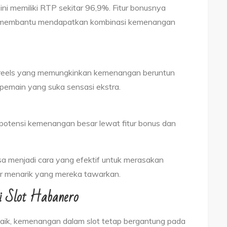
ni memiliki RTP sekitar 96,9%. Fitur bonusnya
ng membantu mendapatkan kombinasi kemenangan
g reels yang memungkinkan kemenangan beruntun
 pemain yang suka sensasi ekstra.
tensi kemenangan besar lewat fitur bonus dan
sa menjadi cara yang efektif untuk merasakan
ur menarik yang mereka tawarkan.
i Slot Habanero
aik, kemenangan dalam slot tetap bergantung pada