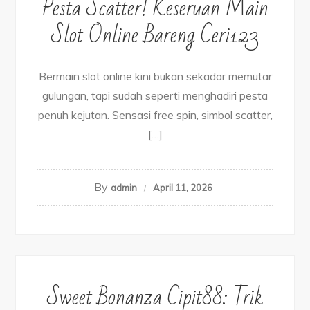
Pesta Scatter! Keseruan Main
Slot Online Bareng Ceri123
Bermain slot online kini bukan sekadar memutar
gulungan, tapi sudah seperti menghadiri pesta
penuh kejutan. Sensasi free spin, simbol scatter,
[…]
By
admin
April 11, 2026
Sweet Bonanza Cipit88: Trik