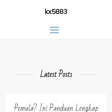
Skip
kx5883
to
content
Latest Posts
Pemula? Ini Panduan Lengkap