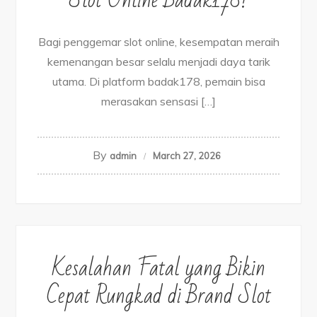
Bagi penggemar slot online, kesempatan meraih
kemenangan besar selalu menjadi daya tarik
utama. Di platform badak178, pemain bisa
merasakan sensasi […]
By
admin
March 27, 2026
Kesalahan Fatal yang Bikin
Cepat Rungkad di Brand Slot