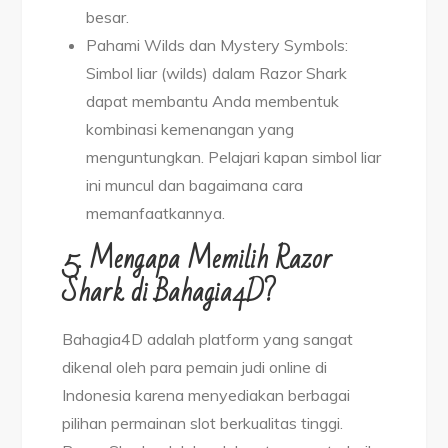
besar.
Pahami Wilds dan Mystery Symbols:
Simbol liar (wilds) dalam Razor Shark
dapat membantu Anda membentuk
kombinasi kemenangan yang
menguntungkan. Pelajari kapan simbol liar
ini muncul dan bagaimana cara
memanfaatkannya.
5. Mengapa Memilih Razor
Shark di Bahagia4D?
Bahagia4D adalah platform yang sangat
dikenal oleh para pemain judi online di
Indonesia karena menyediakan berbagai
pilihan permainan slot berkualitas tinggi.