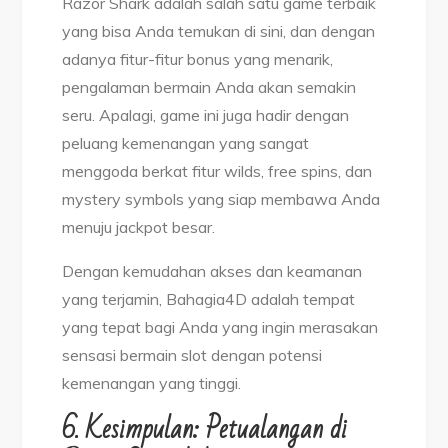
Razor Shark adalah salah satu game terbaik
yang bisa Anda temukan di sini, dan dengan
adanya fitur-fitur bonus yang menarik,
pengalaman bermain Anda akan semakin
seru. Apalagi, game ini juga hadir dengan
peluang kemenangan yang sangat
menggoda berkat fitur wilds, free spins, dan
mystery symbols yang siap membawa Anda
menuju jackpot besar.
Dengan kemudahan akses dan keamanan
yang terjamin, Bahagia4D adalah tempat
yang tepat bagi Anda yang ingin merasakan
sensasi bermain slot dengan potensi
kemenangan yang tinggi.
6. Kesimpulan: Petualangan di