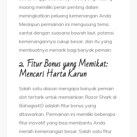
masing memiliki peran penting dalam
meningkatkan peluang kemenangan Anda.
Meskipun permainan ini mengusung tema
santai dengan suasana bawah laut, potensi
kemenangannya cukup besar, dan itu yang
membuatnya menarik bagi banyak pemain.
2. Fitur Bonus yang Memikat:
Mencari Harta Karun
Salah satu alasan mengapa banyak pemain
slot tertarik untuk memainkan Razor Shark di
Bahagia4D adalah fitur bonus yang
ditawarkan. Permainan ini memiliki beberapa
fitur inovatif yang bisa membantu Anda
meraih kemenangan besar. Salah satu fitur