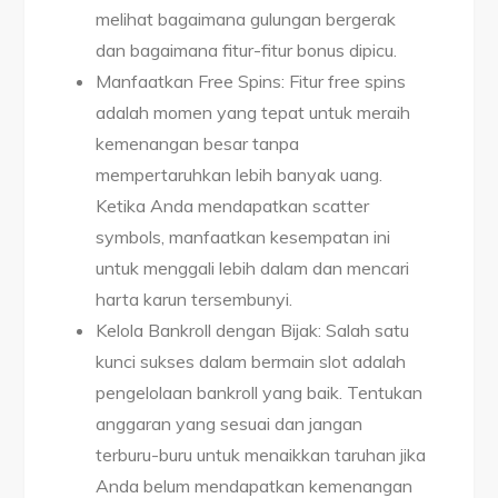
melihat bagaimana gulungan bergerak
dan bagaimana fitur-fitur bonus dipicu.
Manfaatkan Free Spins: Fitur free spins
adalah momen yang tepat untuk meraih
kemenangan besar tanpa
mempertaruhkan lebih banyak uang.
Ketika Anda mendapatkan scatter
symbols, manfaatkan kesempatan ini
untuk menggali lebih dalam dan mencari
harta karun tersembunyi.
Kelola Bankroll dengan Bijak: Salah satu
kunci sukses dalam bermain slot adalah
pengelolaan bankroll yang baik. Tentukan
anggaran yang sesuai dan jangan
terburu-buru untuk menaikkan taruhan jika
Anda belum mendapatkan kemenangan