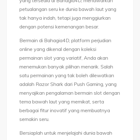
yang tersedia di Bahagia4D, menawarkan
petualangan seru ke dunia bawah laut yang
tak hanya indah, tetapi juga menggiurkan
dengan potensi kemenangan besar.
Bermain di Bahagia4D, platform perjudian
online yang dikenal dengan koleksi
permainan slot yang variatif, Anda akan
menemukan banyak pilihan menarik. Salah
satu permainan yang tak boleh dilewatkan
adalah Razor Shark dari Push Gaming, yang
menyajikan pengalaman bermain slot dengan
tema bawah laut yang memikat, serta
berbagai fitur inovatif yang membuatnya
semakin seru.
Bersiaplah untuk menjelajahi dunia bawah