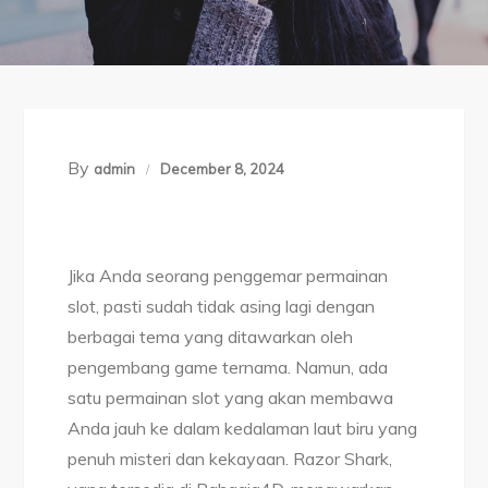
By
admin
December 8, 2024
Jika Anda seorang penggemar permainan
slot, pasti sudah tidak asing lagi dengan
berbagai tema yang ditawarkan oleh
pengembang game ternama. Namun, ada
satu permainan slot yang akan membawa
Anda jauh ke dalam kedalaman laut biru yang
penuh misteri dan kekayaan. Razor Shark,