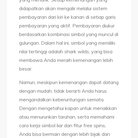
didapatkan akan mengalir melalui sistem
pembayaran dari kiri ke kanan di setiap garis
pembayaran yang aktif. Pembayaran diukur
berdasarkan kombinasi simbol yang muncul di
gulungan. Dalam hal ini, simbol yang memiliki
nilai tertinggi adalah shark wilds, yang bisa
membawa Anda meraih kemenangan lebih
besar.
Namun, meskipun kemenangan dapat datang
dengan mudah, tidak berarti Anda harus
mengandalkan keberuntungan semata.
Dengan mengetahui kapan untuk menaikkan
atau menurunkan taruhan, serta memahami
cara kerja simbol liar dan fitur free spins,
Anda bisa bermain dengan lebih bijak dan