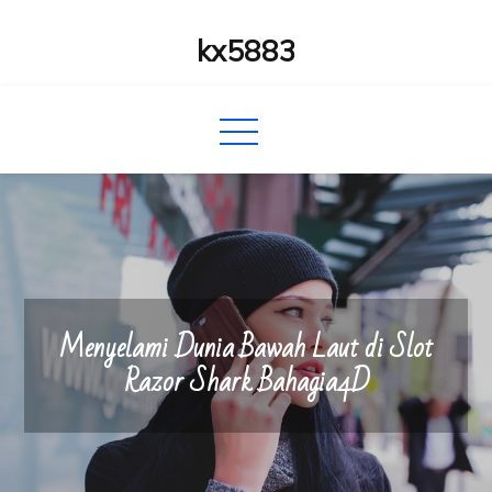
Skip
kx5883
to
content
Menyelami Dunia Bawah Laut di Slot
Razor Shark Bahagia4D