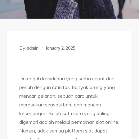
By
admin
January 2, 2025
Di tengah kehidupan yang serba cepat dan
penuh dengan rutinitas, banyak orang yang
mencari pelarian, sebuah cara untuk
merasakan sensasi baru dan mencari
kesenangan. Salah satu cara yang paling
digemari adalah melalui permainan slot online.
Namun, tidak semua platform slot dapat