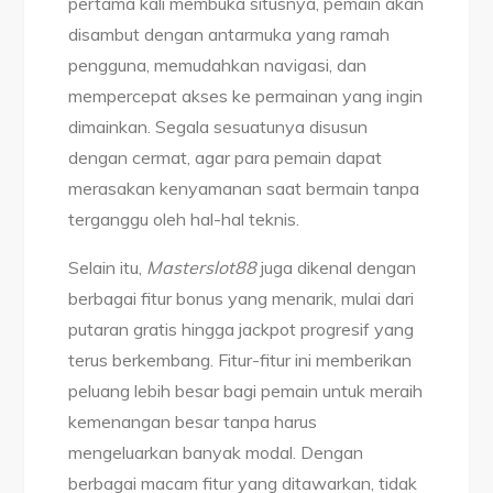
pertama kali membuka situsnya, pemain akan
disambut dengan antarmuka yang ramah
pengguna, memudahkan navigasi, dan
mempercepat akses ke permainan yang ingin
dimainkan. Segala sesuatunya disusun
dengan cermat, agar para pemain dapat
merasakan kenyamanan saat bermain tanpa
terganggu oleh hal-hal teknis.
Selain itu,
Masterslot88
juga dikenal dengan
berbagai fitur bonus yang menarik, mulai dari
putaran gratis hingga jackpot progresif yang
terus berkembang. Fitur-fitur ini memberikan
peluang lebih besar bagi pemain untuk meraih
kemenangan besar tanpa harus
mengeluarkan banyak modal. Dengan
berbagai macam fitur yang ditawarkan, tidak