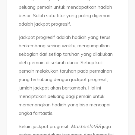
peluang pemain untuk mendapatkan hadiah
besar. Salah satu fitur yang paling digemari
adalah jackpot progresif.
Jackpot progresif adalah hadiah yang terus
berkembang seiring waktu, mengumpulkan
sebagian dari setiap taruhan yang dilakukan
oleh pemain di seluruh dunia. Setiap kali
pemain melakukan taruhan pada permainan
yang terhubung dengan jackpot progresif,
jumlah jackpot akan bertambah. Hal ini
menciptakan peluang bagi pemain untuk
memenangkan hadiah yang bisa mencapai
angka fantastis.
Selain jackpot progresif,
Masterslot88
juga
sering mengadakan turnamen dan kompetisi