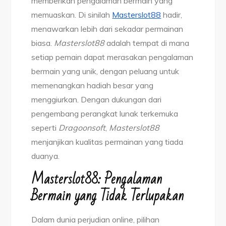
memberikan pengalaman bermain yang
memuaskan. Di sinilah
Masterslot88
hadir,
menawarkan lebih dari sekadar permainan
biasa.
Masterslot88
adalah tempat di mana
setiap pemain dapat merasakan pengalaman
bermain yang unik, dengan peluang untuk
memenangkan hadiah besar yang
menggiurkan. Dengan dukungan dari
pengembang perangkat lunak terkemuka
seperti
Dragoonsoft
,
Masterslot88
menjanjikan kualitas permainan yang tiada
duanya.
Masterslot88: Pengalaman
Bermain yang Tidak Terlupakan
Dalam dunia perjudian online, pilihan