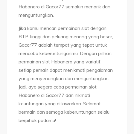
Habanero di Gacor77 semakin menarik dan
menguntungkan.
Jika kamu mencari permainan slot dengan
RTP tinggi dan peluang menang yang besar,
Gacor77 adalah tempat yang tepat untuk
mencoba keberuntunganmu. Dengan pilihan
permainan slot Habanero yang variatif,
setiap pemain dapat menikmati pengalaman
yang menyenangkan dan menguntungkan.
Jadi, ayo segera coba permainan slot
Habanero di Gacor77 dan nikmati
keuntungan yang ditawarkan. Selamat
bermain dan semoga keberuntungan selalu
berpihak padamu!