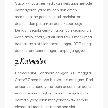
Gacor77 juga menyediakan berbagai metode
pembayaran yang mudah dan aman,
memudahkan pemain untuk melakukan
deposit dan penarikan dana kapan saja.
Dengan segala kenyamanan dan keamanan
yang ditawarkan, kamu bisa fokus menikmati
permainan slot Habanero dengan RTP tinggi
dan meraih kemenangan tanpa gangguan.
7.
Kesimpulan
Bermain slot Habanero dengan RTP tinggi di
Gacor77 membawa banyak keuntungan. Dari
peluang menang yang lebih besar, fitur bonus
yang menguntungkan, hingga pengalaman
bermain yang lebih menyenangkan, semua
elemen ini membuat permainan slot