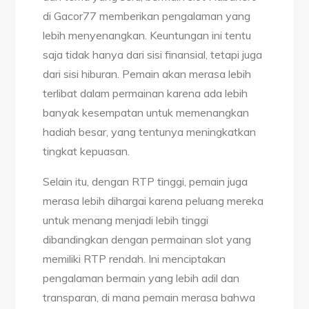
di Gacor77 memberikan pengalaman yang
lebih menyenangkan. Keuntungan ini tentu
saja tidak hanya dari sisi finansial, tetapi juga
dari sisi hiburan. Pemain akan merasa lebih
terlibat dalam permainan karena ada lebih
banyak kesempatan untuk memenangkan
hadiah besar, yang tentunya meningkatkan
tingkat kepuasan.
Selain itu, dengan RTP tinggi, pemain juga
merasa lebih dihargai karena peluang mereka
untuk menang menjadi lebih tinggi
dibandingkan dengan permainan slot yang
memiliki RTP rendah. Ini menciptakan
pengalaman bermain yang lebih adil dan
transparan, di mana pemain merasa bahwa