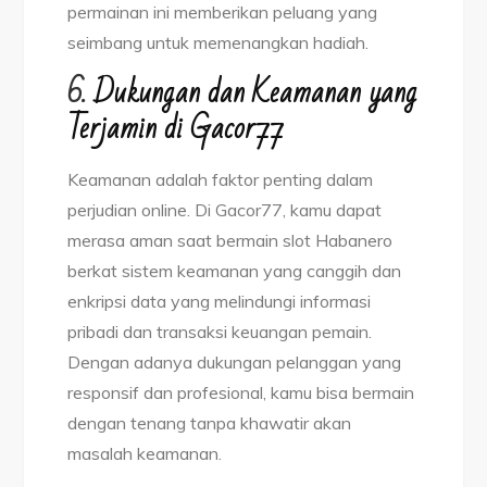
permainan ini memberikan peluang yang
seimbang untuk memenangkan hadiah.
6.
Dukungan dan Keamanan yang
Terjamin di Gacor77
Keamanan adalah faktor penting dalam
perjudian online. Di Gacor77, kamu dapat
merasa aman saat bermain slot Habanero
berkat sistem keamanan yang canggih dan
enkripsi data yang melindungi informasi
pribadi dan transaksi keuangan pemain.
Dengan adanya dukungan pelanggan yang
responsif dan profesional, kamu bisa bermain
dengan tenang tanpa khawatir akan
masalah keamanan.