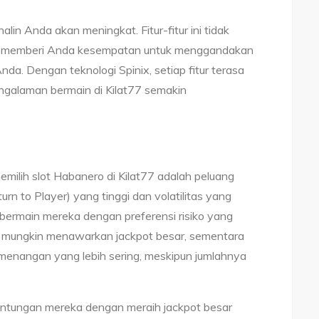
alin Anda akan meningkat. Fitur-fitur ini tidak
ga memberi Anda kesempatan untuk menggandakan
. Dengan teknologi Spinix, setiap fitur terasa
ngalaman bermain di Kilat77 semakin
ilih slot Habanero di Kilat77 adalah peluang
 to Player) yang tinggi dan volatilitas yang
bermain mereka dengan preferensi risiko yang
ggi mungkin menawarkan jackpot besar, sementara
emenangan yang lebih sering, meskipun jumlahnya
ntungan mereka dengan meraih jackpot besar