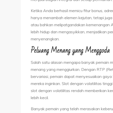
Ketika Anda berhasil memicu fitur bonus, adren
hanya menambah elemen kejutan, tetapi ju
atau bahkan melipatgandakan kemenangan Anda
lebih hidup dan mengasyikkan, menjadikan pe
menyenangkan.
Peluang Menang yang Menggoda
Salah satu alasan mengapa banyak pemain mem
menang yang menggiurkan. Dengan RTP (Return
bervariasi, pemain dapat menyesuaikan gaya 
mereka inginkan. Slot dengan volatilitas tin
slot dengan volatilitas rendah memberikan k
lebih kecil.
Banyak pemain yang telah merasakan keberu