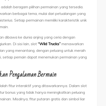
 adalah beragam pilihan permainan yang tersedia.
arkan berbagai tema, mulai dari petualangan yang
sterius. Setiap permainan memiliki karakteristik unik
main.
n dibawa ke dunia anjing yang ceria dengan
rkan. Di sisi lain, slot
“Wild Trucks”
menawarkan
dan yang menantang, dengan peluang untuk meraih
ni, setiap pemain dapat menemukan permainan yang
tkan Pengalaman Bermain
alah fitur interaktif yang ditawarkannya. Dalam slot
tur bonus yang tidak hanya meningkatkan peluang
an. Misalnya, fitur putaran gratis dan simbol liar