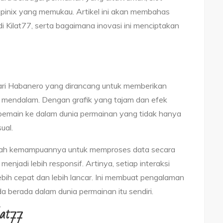
pinix yang memukau. Artikel ini akan membahas
di Kilat77, serta bagaimana inovasi ini menciptakan
dari Habanero yang dirancang untuk memberikan
n mendalam. Dengan grafik yang tajam dan efek
emain ke dalam dunia permainan yang tidak hanya
ual.
adalah kemampuannya untuk memproses data secara
enjadi lebih responsif. Artinya, setiap interaksi
bih cepat dan lebih lancar. Ini membuat pengalaman
da berada dalam dunia permainan itu sendiri.
lat77