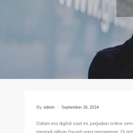
By
admin
September 26, 2024
Dalam era digital saat ini, perjudian online s
menjadi pilihan favorit para penggemar. Di an