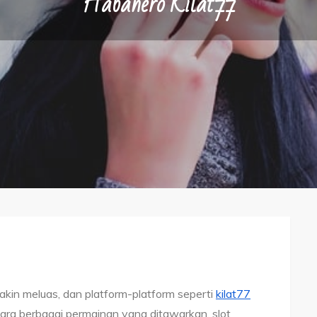
Habanero Kilat77
emakin meluas, dan platform-platform seperti
kilat77
tara berbagai permainan yang ditawarkan, slot