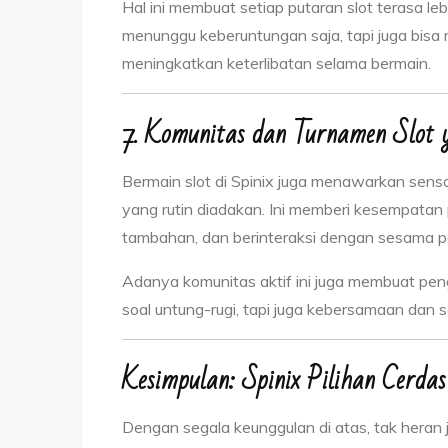
Hal ini membuat setiap putaran slot terasa le
menunggu keberuntungan saja, tapi juga bis
meningkatkan keterlibatan selama bermain.
7. Komunitas dan Turnamen Slot 
Bermain slot di Spinix juga menawarkan sens
yang rutin diadakan. Ini memberi kesempatan 
tambahan, dan berinteraksi dengan sesama p
Adanya komunitas aktif ini juga membuat peng
soal untung-rugi, tapi juga kebersamaan dan 
Kesimpulan: Spinix Pilihan Cerda
Dengan segala keunggulan di atas, tak heran ji