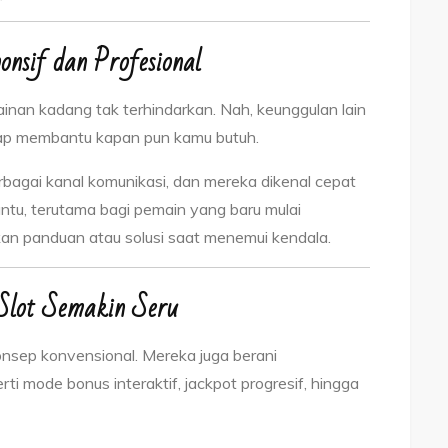
nsif dan Profesional
inan kadang tak terhindarkan. Nah, keunggulan lain
siap membantu kapan pun kamu butuh.
erbagai kanal komunikasi, dan mereka dikenal cepat
ntu, terutama bagi pemain yang baru mulai
an panduan atau solusi saat menemui kendala.
Slot Semakin Seru
nsep konvensional. Mereka juga berani
rti mode bonus interaktif, jackpot progresif, hingga