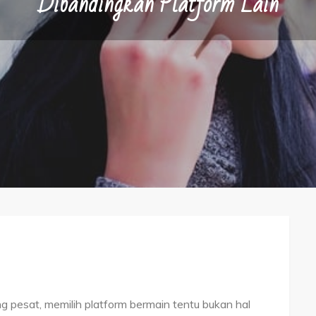
Dibandingkan Platform Lain
 pesat, memilih platform bermain tentu bukan hal