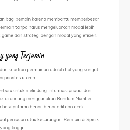
ifikan bagi pemain karena membantu memperbesar
rmain tanpa harus mengeluarkan modal lebih
k game dan strategi dengan modal yang efisien.
y yang Terjamin
 dan keadilan permainan adalah hal yang sangat
i prioritas utama.
erbaru untuk melindungi informasi pribadi dan
 Spinix dirancang menggunakan Random Number
 hasil putaran benar-benar adil dan acak.
oal penipuan atau kecurangan. Bermain di Spinix
yang tinggi.