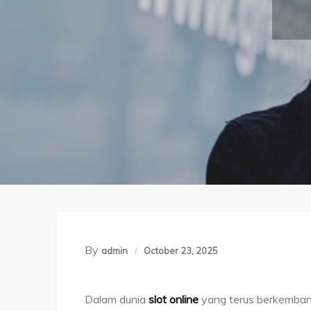
By
admin
October 23, 2025
Dalam dunia
slot online
yang terus berkembang