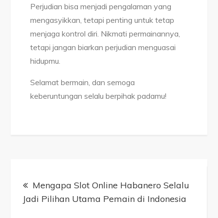
Perjudian bisa menjadi pengalaman yang
mengasyikkan, tetapi penting untuk tetap
menjaga kontrol diri. Nikmati permainannya,
tetapi jangan biarkan perjudian menguasai
hidupmu.
Selamat bermain, dan semoga
keberuntungan selalu berpihak padamu!
Post
navigation
Mengapa Slot Online Habanero Selalu
Jadi Pilihan Utama Pemain di Indonesia