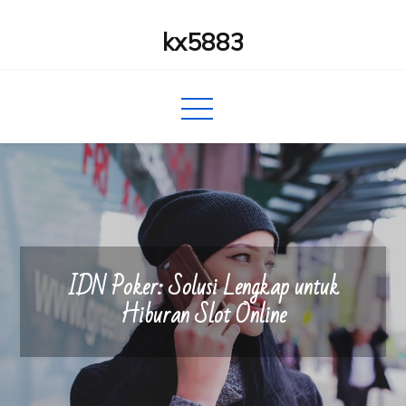
Skip
kx5883
to
content
IDN Poker: Solusi Lengkap untuk
Hiburan Slot Online