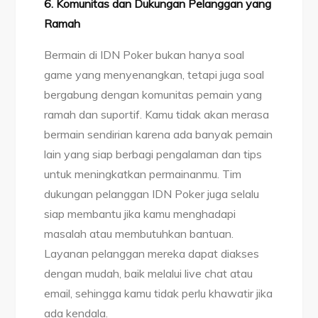
6. Komunitas dan Dukungan Pelanggan yang
Ramah
Bermain di IDN Poker bukan hanya soal
game yang menyenangkan, tetapi juga soal
bergabung dengan komunitas pemain yang
ramah dan suportif. Kamu tidak akan merasa
bermain sendirian karena ada banyak pemain
lain yang siap berbagi pengalaman dan tips
untuk meningkatkan permainanmu. Tim
dukungan pelanggan IDN Poker juga selalu
siap membantu jika kamu menghadapi
masalah atau membutuhkan bantuan.
Layanan pelanggan mereka dapat diakses
dengan mudah, baik melalui live chat atau
email, sehingga kamu tidak perlu khawatir jika
ada kendala.