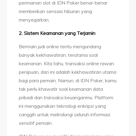
permainan slot di IDN Poker benar-benar
memberikan sensasi hiburan yang
menyegarkan.
2. Sistem Keamanan yang Terjamin
Bermain judi online tentu mengundang
banyak kekhawatiran, terutama soal
keamanan. Kita tahu, transaksi online rawan
penipuan, dan ini adalah kekhawatiran utama
bagi para pemain. Namun, di IDN Poker, kamu
tak perlu khawatir soal keamanan data
pribadi dan transaksi keuanganmu. Platform
ini menggunakan teknologi enkripsi yang
canggih untuk melindungi seluruh informasi
sensitif pemain.