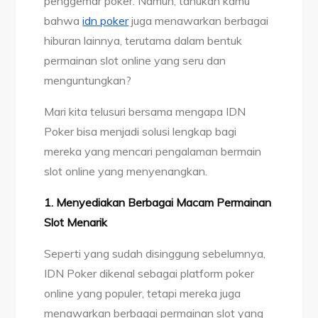
penggemar poker. Namun, tahukah kamu
bahwa
idn poker
juga menawarkan berbagai
hiburan lainnya, terutama dalam bentuk
permainan slot online yang seru dan
menguntungkan?
Mari kita telusuri bersama mengapa IDN
Poker bisa menjadi solusi lengkap bagi
mereka yang mencari pengalaman bermain
slot online yang menyenangkan.
1. Menyediakan Berbagai Macam Permainan
Slot Menarik
Seperti yang sudah disinggung sebelumnya,
IDN Poker dikenal sebagai platform poker
online yang populer, tetapi mereka juga
menawarkan berbagai permainan slot yang