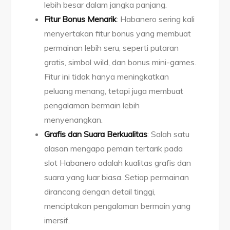
lebih besar dalam jangka panjang.
Fitur Bonus Menarik
: Habanero sering kali
menyertakan fitur bonus yang membuat
permainan lebih seru, seperti putaran
gratis, simbol wild, dan bonus mini-games.
Fitur ini tidak hanya meningkatkan
peluang menang, tetapi juga membuat
pengalaman bermain lebih
menyenangkan.
Grafis dan Suara Berkualitas
: Salah satu
alasan mengapa pemain tertarik pada
slot Habanero adalah kualitas grafis dan
suara yang luar biasa. Setiap permainan
dirancang dengan detail tinggi,
menciptakan pengalaman bermain yang
imersif.