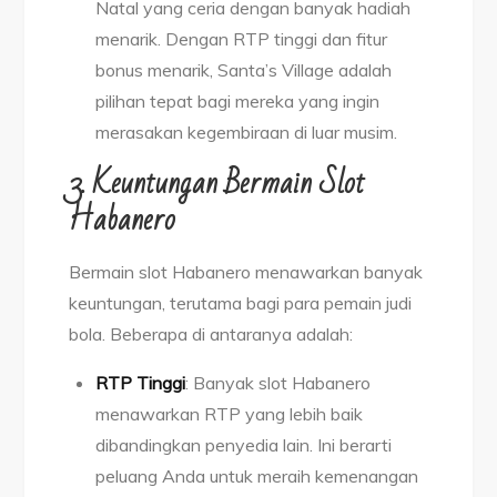
Natal yang ceria dengan banyak hadiah
menarik. Dengan RTP tinggi dan fitur
bonus menarik, Santa’s Village adalah
pilihan tepat bagi mereka yang ingin
merasakan kegembiraan di luar musim.
3. Keuntungan Bermain Slot
Habanero
Bermain slot Habanero menawarkan banyak
keuntungan, terutama bagi para pemain judi
bola. Beberapa di antaranya adalah:
RTP Tinggi
: Banyak slot Habanero
menawarkan RTP yang lebih baik
dibandingkan penyedia lain. Ini berarti
peluang Anda untuk meraih kemenangan