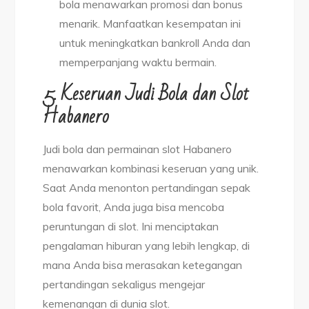
bola menawarkan promosi dan bonus
menarik. Manfaatkan kesempatan ini
untuk meningkatkan bankroll Anda dan
memperpanjang waktu bermain.
5. Keseruan Judi Bola dan Slot
Habanero
Judi bola dan permainan slot Habanero
menawarkan kombinasi keseruan yang unik.
Saat Anda menonton pertandingan sepak
bola favorit, Anda juga bisa mencoba
peruntungan di slot. Ini menciptakan
pengalaman hiburan yang lebih lengkap, di
mana Anda bisa merasakan ketegangan
pertandingan sekaligus mengejar
kemenangan di dunia slot.