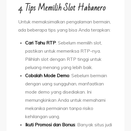
4. Tips Memilih Slot Habanero
Untuk memaksimalkan pengalaman bermain,
ada beberapa tips yang bisa Anda terapkan:
Cari Tahu RTP
: Sebelum memilih slot,
pastikan untuk memeriksa RTP-nya.
Pilihlah slot dengan RTP tinggi untuk
peluang menang yang lebih baik.
Cobalah Mode Demo
: Sebelum bermain
dengan uang sungguhan, manfaatkan
mode demo yang disediakan. Ini
memungkinkan Anda untuk memahami
mekanika permainan tanpa risiko
kehilangan uang.
Ikuti Promosi dan Bonus
: Banyak situs judi