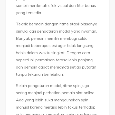
sambil menikmati efek visual dan fitur bonus
yang tersedia.
Teknik bermain dengan ritme stabil biasanya
dimulai dari pengaturan modal yang nyaman.
Banyak pemain memilih membagi saldo
menjadi beberapa sesi agar tidak langsung
habis dalam waktu singkat. Dengan cara
seperti ini, permainan terasa lebih panjang
dan pemain dapat menikmati setiap putaran
tanpa tekanan berlebihan.
Selain pengaturan modal, ritme spin juga
sering menjadi perhatian pemain slot online.
Ada yang lebih suka menggunakan spin
manual karena merasa lebih fokus terhadap
pola permainan, sementara sebagian lainnya