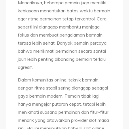
Menariknya, beberapa pemain juga memiliki
kebiasaan menentukan batas waktu bermain
agar ritme permainan tetap terkontrol. Cara
seperti ini dianggap membantu menjaga
fokus dan membuat pengalaman bermain
terasa lebih sehat. Banyak pemain percaya
bahwa menikmati permainan secara santai
jauh lebih penting dibanding bermain terlalu
agresif.
Dalam komunitas online, teknik bermain
dengan ritme stabil sering dianggap sebagai
gaya bermain modern. Pemain tidak lagi
hanya mengejar putaran cepat, tetapi lebih
menikmati suasana permainan dan fitur-fitur
menarik yang ditawarkan provider slot masa
kini. Hal ini menunjukkan bahwa slot online