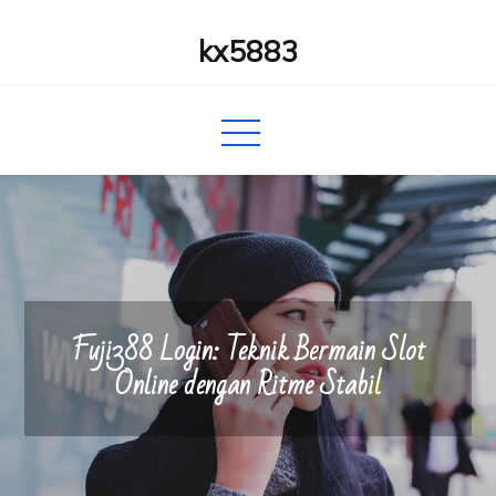
Skip
kx5883
to
content
Fuji388 Login: Teknik Bermain Slot
Online dengan Ritme Stabil