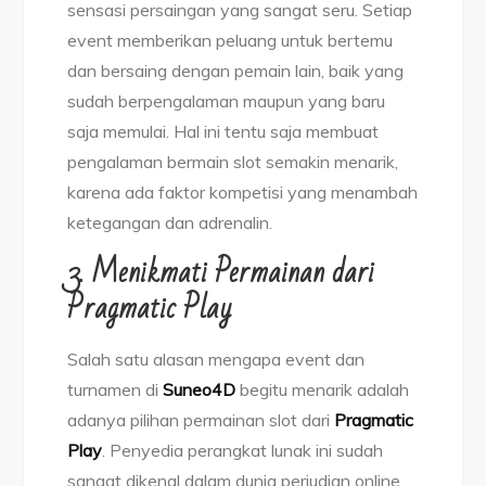
sensasi persaingan yang sangat seru. Setiap
event memberikan peluang untuk bertemu
dan bersaing dengan pemain lain, baik yang
sudah berpengalaman maupun yang baru
saja memulai. Hal ini tentu saja membuat
pengalaman bermain slot semakin menarik,
karena ada faktor kompetisi yang menambah
ketegangan dan adrenalin.
3. Menikmati Permainan dari
Pragmatic Play
Salah satu alasan mengapa event dan
turnamen di
Suneo4D
begitu menarik adalah
adanya pilihan permainan slot dari
Pragmatic
Play
. Penyedia perangkat lunak ini sudah
sangat dikenal dalam dunia perjudian online,