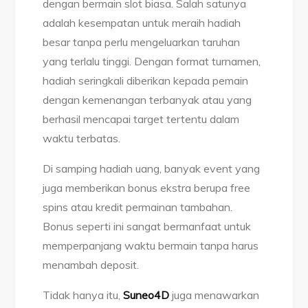
dengan bermain slot biasa. Salah satunya
adalah kesempatan untuk meraih hadiah
besar tanpa perlu mengeluarkan taruhan
yang terlalu tinggi. Dengan format turnamen,
hadiah seringkali diberikan kepada pemain
dengan kemenangan terbanyak atau yang
berhasil mencapai target tertentu dalam
waktu terbatas.
Di samping hadiah uang, banyak event yang
juga memberikan bonus ekstra berupa free
spins atau kredit permainan tambahan.
Bonus seperti ini sangat bermanfaat untuk
memperpanjang waktu bermain tanpa harus
menambah deposit.
Tidak hanya itu,
Suneo4D
juga menawarkan