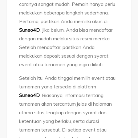
caranya sangat mudah. Pemain hanya perlu
melakukan beberapa langkah sederhana.
Pertama, pastikan Anda memiliki akun di
Suneo4D
. Jika belum, Anda bisa mendaftar
dengan mudah melalui situs resmi mereka.
Setelah mendaftar, pastikan Anda
melakukan deposit sesuai dengan syarat
event atau turnamen yang ingin diikuti.
Setelah itu, Anda tinggal memilih event atau
turnamen yang tersedia di platform
Suneo4D
. Biasanya, informasi tentang
turnamen akan tercantum jelas di halaman
utama situs, lengkap dengan syarat dan
ketentuan yang berlaku, serta durasi
turnamen tersebut. Di setiap event atau