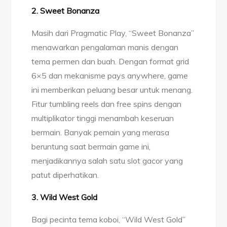
2. Sweet Bonanza
Masih dari Pragmatic Play, “Sweet Bonanza”
menawarkan pengalaman manis dengan
tema permen dan buah. Dengan format grid
6×5 dan mekanisme pays anywhere, game
ini memberikan peluang besar untuk menang.
Fitur tumbling reels dan free spins dengan
multiplikator tinggi menambah keseruan
bermain. Banyak pemain yang merasa
beruntung saat bermain game ini,
menjadikannya salah satu slot gacor yang
patut diperhatikan.
3. Wild West Gold
Bagi pecinta tema koboi, “Wild West Gold”