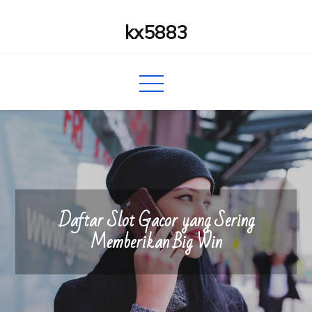
Skip
kx5883
to
content
Daftar Slot Gacor yang Sering
Memberikan Big Win