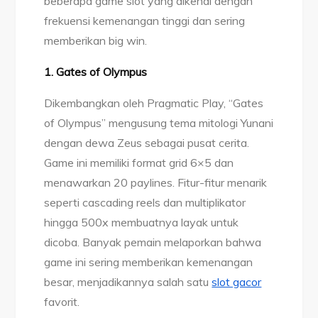
beberapa game slot yang dikenal dengan
frekuensi kemenangan tinggi dan sering
memberikan big win.
1. Gates of Olympus
Dikembangkan oleh Pragmatic Play, “Gates
of Olympus” mengusung tema mitologi Yunani
dengan dewa Zeus sebagai pusat cerita.
Game ini memiliki format grid 6×5 dan
menawarkan 20 paylines. Fitur-fitur menarik
seperti cascading reels dan multiplikator
hingga 500x membuatnya layak untuk
dicoba. Banyak pemain melaporkan bahwa
game ini sering memberikan kemenangan
besar, menjadikannya salah satu
slot gacor
favorit.