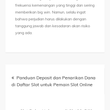
frekuensi kemenangan yang tinggi dan sering
memberikan big win. Namun, selalu ingat
bahwa perjudian harus dilakukan dengan
tanggung jawab dan kesadaran akan risiko
yang ada.
Post
navigation
Panduan Deposit dan Penarikan Dana
di Daftar Slot untuk Pemain Slot Online