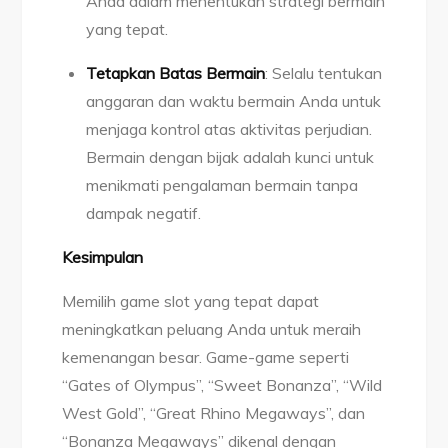
Anda dalam menentukan strategi bermain
yang tepat.
Tetapkan Batas Bermain
: Selalu tentukan
anggaran dan waktu bermain Anda untuk
menjaga kontrol atas aktivitas perjudian.
Bermain dengan bijak adalah kunci untuk
menikmati pengalaman bermain tanpa
dampak negatif.
Kesimpulan
Memilih game slot yang tepat dapat
meningkatkan peluang Anda untuk meraih
kemenangan besar. Game-game seperti
“Gates of Olympus”, “Sweet Bonanza”, “Wild
West Gold”, “Great Rhino Megaways”, dan
“Bonanza Megaways” dikenal dengan