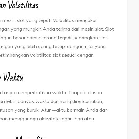
n Volatilitas
h mesin slot yang tepat. Volatilitas mengukur
an yang mungkin Anda terima dari mesin slot. Slot
ngan besar namun jarang terjadi, sedangkan slot
ngan yang lebih sering tetapi dengan nilai yang
Pertimbangkan volatilitas slot sesuai dengan
n Waktu
in tanpa memperhatikan waktu. Tanpa batasan
 lebih banyak waktu dari yang direncanakan,
tusan yang buruk. Atur waktu bermain Anda dan
inan mengganggu aktivitas sehari-hari atau