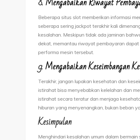
8.
Mengabaikan Riwayat Pembaya
Beberapa situs slot memberikan informasi me
seberapa sering jackpot terakhir kali dimenan
kesalahan. Meskipun tidak ada jaminan bahw
dekat, memantau riwayat pembayaran dapa
performa mesin tersebut.
9.
Mengabaikan Keseimbangan Kes
Terakhir, jangan lupakan kesehatan dan kesei
istirahat bisa menyebabkan kelelahan dan m
istirahat secara teratur dan menjaga kesehat
hiburan yang menyenangkan, bukan beban y
Kesimpulan
Menghindari kesalahan umum dalam bermain slo