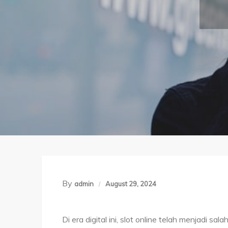
By
admin
August 29, 2024
Di era digital ini, slot online telah menjadi sal