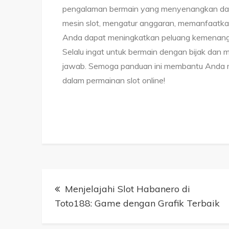
pengalaman bermain yang menyenangkan da
mesin slot, mengatur anggaran, memanfaatkan
Anda dapat meningkatkan peluang kemenangan
Selalu ingat untuk bermain dengan bijak dan
jawab. Semoga panduan ini membantu Anda 
dalam permainan slot online!
Post
Menjelajahi Slot Habanero di
navigation
Toto188: Game dengan Grafik Terbaik