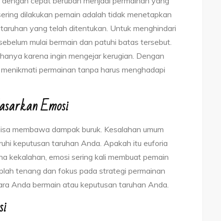
a dengan cepat berubah menjadi permainan yang
sering dilakukan pemain adalah tidak menetapkan
taruhan yang telah ditentukan. Untuk menghindari
s sebelum mulai bermain dan patuhi batas tersebut.
hanya karena ingin mengejar kerugian. Dengan
t menikmati permainan tanpa harus menghadapi
dasarkan Emosi
l bisa membawa dampak buruk. Kesalahan umum
hi keputusan taruhan Anda. Apakah itu euforia
na kekalahan, emosi sering kali membuat pemain
plah tenang dan fokus pada strategi permainan
ara Anda bermain atau keputusan taruhan Anda.
si