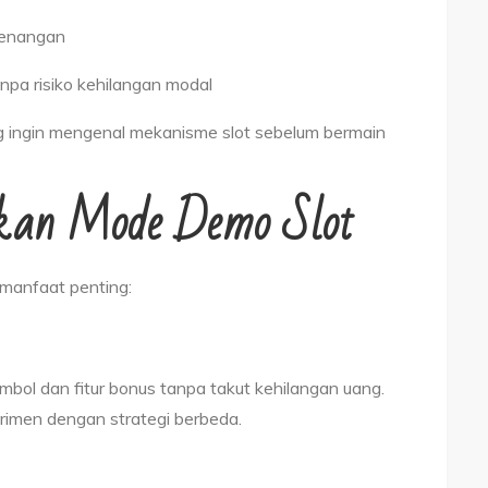
menangan
npa risiko kehilangan modal
 ingin mengenal mekanisme slot sebelum bermain
an Mode Demo Slot
manfaat penting:
bol dan fitur bonus tanpa takut kehilangan uang.
rimen dengan strategi berbeda.