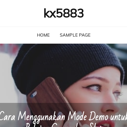
kx5883
HOME
SAMPLE PAGE
Cara Menggunakan Mode Demo untu