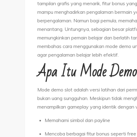
tampilan grafis yang menarik, fitur bonus ya
mampu menghadirkan pengalaman bermain ya
berpengalaman. Namun bagi pemula, memahami
menantang. Untungnya, sebagian besar plat
memungkinkan pemain belajar dan berlatih tanp
membahas cara menggunakan mode demo unt
agar pengalaman belajar lebih efektif.
Apa Itu Mode Demo
Mode demo slot adalah versi latihan dari perm
bukan uang sungguhan. Meskipun tidak meng
menampilkan gameplay yang identik dengan ve
Memahami simbol dan payline
Mencoba berbagai fitur bonus seperti free 