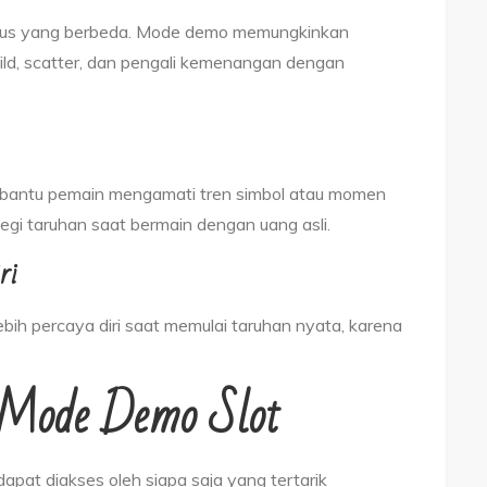
r bonus yang berbeda. Mode demo memungkinkan
wild, scatter, dan pengali kemenangan dengan
mbantu pemain mengamati tren simbol atau momen
tegi taruhan saat bermain dengan uang asli.
ri
ebih percaya diri saat memulai taruhan nyata, karena
Mode Demo Slot
t diakses oleh siapa saja yang tertarik