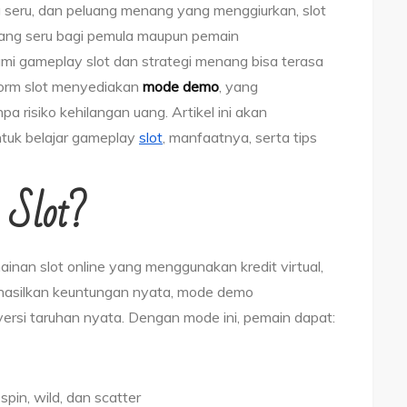
ng seru, dan peluang menang yang menggiurkan, slot
ng seru bagi pemula maupun pemain
 gameplay slot dan strategi menang bisa terasa
form slot menyediakan
mode demo
, yang
a risiko kehilangan uang. Artikel ini akan
uk belajar gameplay
slot
, manfaatnya, serta tips
 Slot?
ainan slot online yang menggunakan kredit virtual,
hasilkan keuntungan nyata, mode demo
rsi taruhan nyata. Dengan mode ini, pemain dapat:
spin, wild, dan scatter