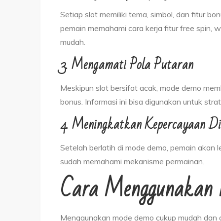
Setiap slot memiliki tema, simbol, dan fitu
pemain memahami cara kerja fitur free spin, 
mudah.
3. Mengamati Pola Putaran
Meskipun slot bersifat acak, mode demo me
bonus. Informasi ini bisa digunakan untuk stra
4. Meningkatkan Kepercayaan Di
Setelah berlatih di mode demo, pemain akan l
sudah memahami mekanisme permainan.
Cara Menggunakan 
Menggunakan mode demo cukup mudah dan dapa