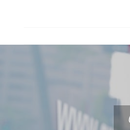
Skip
to
content