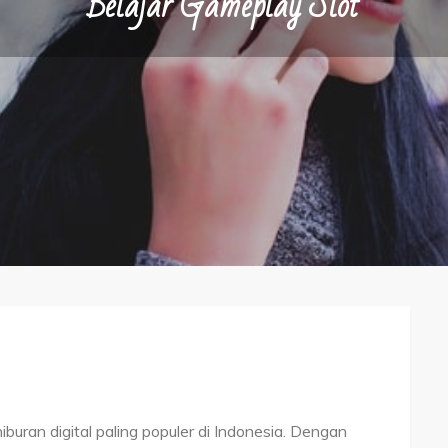
Belajar Gameplay Slot
hiburan digital paling populer di Indonesia. Dengan