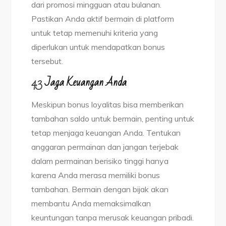
dari promosi mingguan atau bulanan.
Pastikan Anda aktif bermain di platform
untuk tetap memenuhi kriteria yang
diperlukan untuk mendapatkan bonus
tersebut.
4.3
Jaga Keuangan Anda
Meskipun bonus loyalitas bisa memberikan
tambahan saldo untuk bermain, penting untuk
tetap menjaga keuangan Anda. Tentukan
anggaran permainan dan jangan terjebak
dalam permainan berisiko tinggi hanya
karena Anda merasa memiliki bonus
tambahan. Bermain dengan bijak akan
membantu Anda memaksimalkan
keuntungan tanpa merusak keuangan pribadi.