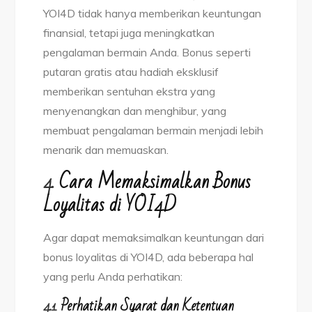
YOI4D tidak hanya memberikan keuntungan
finansial, tetapi juga meningkatkan
pengalaman bermain Anda. Bonus seperti
putaran gratis atau hadiah eksklusif
memberikan sentuhan ekstra yang
menyenangkan dan menghibur, yang
membuat pengalaman bermain menjadi lebih
menarik dan memuaskan.
4.
Cara Memaksimalkan Bonus
Loyalitas di YOI4D
Agar dapat memaksimalkan keuntungan dari
bonus loyalitas di YOI4D, ada beberapa hal
yang perlu Anda perhatikan:
4.1
Perhatikan Syarat dan Ketentuan