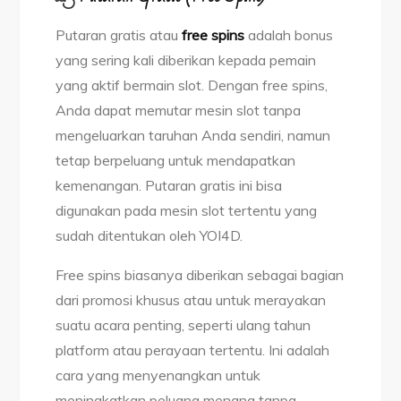
Putaran gratis atau
free spins
adalah bonus
yang sering kali diberikan kepada pemain
yang aktif bermain slot. Dengan free spins,
Anda dapat memutar mesin slot tanpa
mengeluarkan taruhan Anda sendiri, namun
tetap berpeluang untuk mendapatkan
kemenangan. Putaran gratis ini bisa
digunakan pada mesin slot tertentu yang
sudah ditentukan oleh YOI4D.
Free spins biasanya diberikan sebagai bagian
dari promosi khusus atau untuk merayakan
suatu acara penting, seperti ulang tahun
platform atau perayaan tertentu. Ini adalah
cara yang menyenangkan untuk
meningkatkan peluang menang tanpa