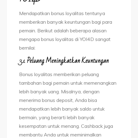
Mendapatkan bonus loyalitas tentunya
memberikan banyak keuntungan bagi para
pemain. Berikut adalah beberapa alasan
mengapa bonus loyalitas di YOI4D sangat
bernilai:
3.1
Peluang Meningkatkan Keuntungan
Bonus loyalitas memberikan peluang
tambahan bagi pemain untuk memenangkan
lebih banyak uang. Misalnya, dengan
menerima bonus deposit, Anda bisa
mendapatkan lebih banyak saldo untuk
bermain, yang berarti lebih banyak
kesempatan untuk menang. Cashback juga
membantu Anda untuk meminimalkan