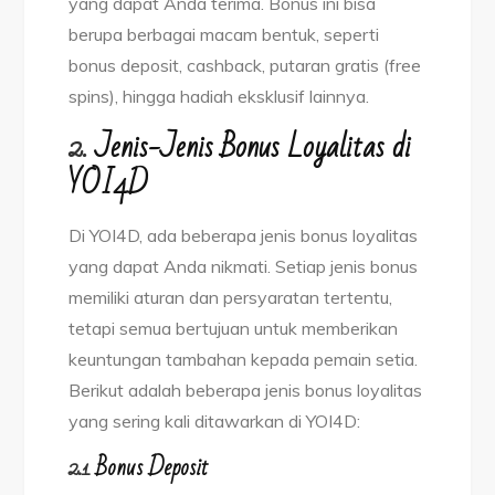
yang dapat Anda terima. Bonus ini bisa
berupa berbagai macam bentuk, seperti
bonus deposit, cashback, putaran gratis (free
spins), hingga hadiah eksklusif lainnya.
2.
Jenis-Jenis Bonus Loyalitas di
YOI4D
Di YOI4D, ada beberapa jenis bonus loyalitas
yang dapat Anda nikmati. Setiap jenis bonus
memiliki aturan dan persyaratan tertentu,
tetapi semua bertujuan untuk memberikan
keuntungan tambahan kepada pemain setia.
Berikut adalah beberapa jenis bonus loyalitas
yang sering kali ditawarkan di YOI4D:
2.1
Bonus Deposit