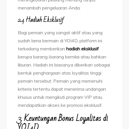
menambah pengeluaran Anda.
2.4
Hadiah Eksklusif
Bagi pemain yang sangat aktif atau yang
sudah lama bermain di YOI4D, platform ini
terkadang memberikan
hadiah eksklusif
berupa barang-barang bernilai atau bahkan
liburan. Hadiah ini biasanya diberikan sebagai
bentuk penghargaan atas loyalitas tinggi
pemain tersebut. Pemain yang memenuhi
kriteria tertentu dapat menerima undangan
khusus untuk mengikuti program VIP atau
mendapatkan akses ke promosi eksklusif.
3.
Keuntungan Bonus Loyalitas di
YOI4D