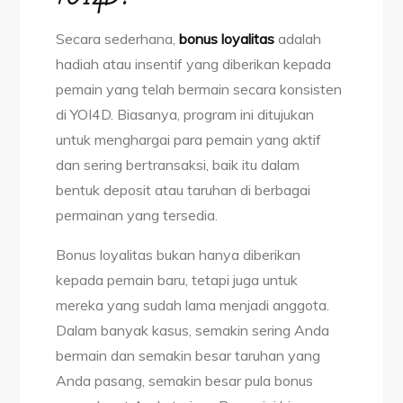
Secara sederhana,
bonus loyalitas
adalah
hadiah atau insentif yang diberikan kepada
pemain yang telah bermain secara konsisten
di YOI4D. Biasanya, program ini ditujukan
untuk menghargai para pemain yang aktif
dan sering bertransaksi, baik itu dalam
bentuk deposit atau taruhan di berbagai
permainan yang tersedia.
Bonus loyalitas bukan hanya diberikan
kepada pemain baru, tetapi juga untuk
mereka yang sudah lama menjadi anggota.
Dalam banyak kasus, semakin sering Anda
bermain dan semakin besar taruhan yang
Anda pasang, semakin besar pula bonus