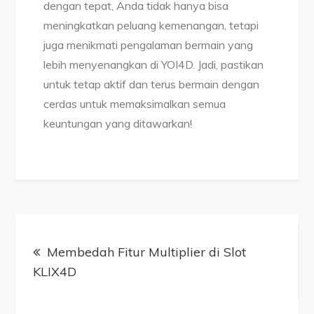
dengan tepat, Anda tidak hanya bisa
meningkatkan peluang kemenangan, tetapi
juga menikmati pengalaman bermain yang
lebih menyenangkan di YOI4D. Jadi, pastikan
untuk tetap aktif dan terus bermain dengan
cerdas untuk memaksimalkan semua
keuntungan yang ditawarkan!
Post
navigation
Membedah Fitur Multiplier di Slot
KLIX4D