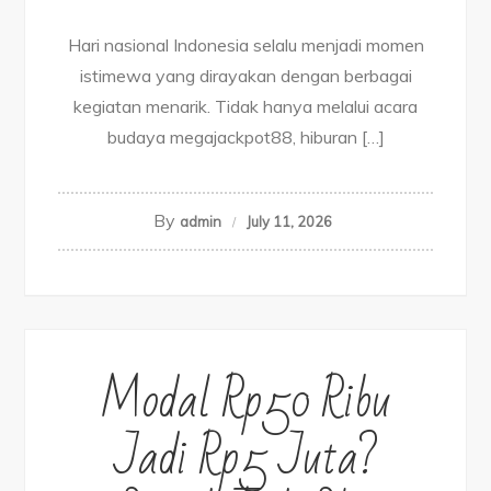
Hari nasional Indonesia selalu menjadi momen
istimewa yang dirayakan dengan berbagai
kegiatan menarik. Tidak hanya melalui acara
budaya megajackpot88, hiburan […]
By
admin
July 11, 2026
Modal Rp50 Ribu
Jadi Rp5 Juta?