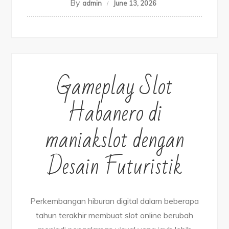
By
admin
June 13, 2026
Gameplay Slot
Habanero di
maniakslot dengan
Desain Futuristik
Perkembangan hiburan digital dalam beberapa
tahun terakhir membuat slot online berubah